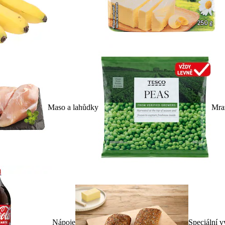
Maso a lahůdky
Mra
Nápoje
Speciální v