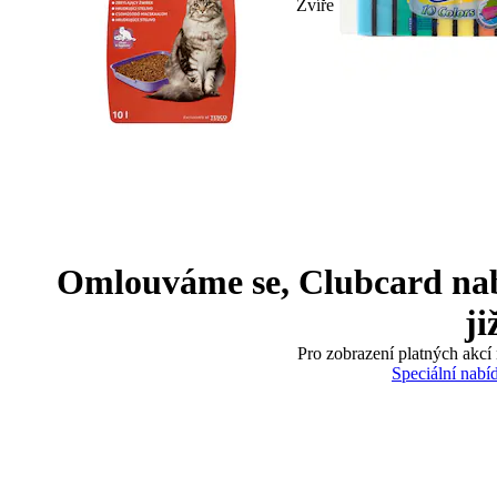
Zvíře
Omlouváme se, Clubcard nabíd
ji
Pro zobrazení platných akcí 
Speciální nabí