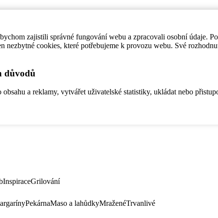
ychom zajistili správné fungování webu a zpracovali osobní údaje. P
en nezbytné cookies, které potřebujeme k provozu webu. Své rozhodnu
ch důvodů
bsahu a reklamy, vytvářet uživatelské statistiky, ukládat nebo přistup
b
Inspirace
Grilování
argaríny
Pekárna
Maso a lahůdky
Mražené
Trvanlivé