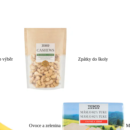
p výběr
Zpátky do školy
Ovoce a zelenina
Ml