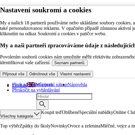
Nastavení soukromí a cookies
My a našich 18 partnerů používáme nebo ukládáme soubory cookies, ab
také personalizovanou reklamu. V opačném případě zůstanou aktivní j
kliknutím na odkaz Soukromí a cookies v patičce webu.
My a naši partneři zpracováváme údaje z následující
Povolením souborů cookies nám umožníte měřit efektivitu zobrazeného o
identifikovat vaše zařízení.
Seznam partnerů.
Přijmout vše
Odmítnout vše
Vlastní nastavení
Přejít na hlavní obsah
Můj první nákup
Nápověda
English
Přeskočit na vyhledávání
Koupit teď
Oblíbené
Speciální nabídky
Online Clu
Všechny kategorie
Top výběr
Zpátky do školy
Novinky
Ovoce a zelenina
Mléčné, vejce a m