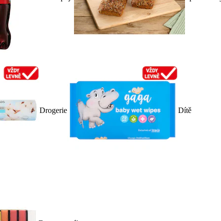
Drogerie
Dítě