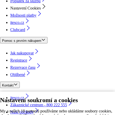
Poplatek za službu
Nastavení Cookies
Možnosti platby
itesco.cz
Clubcard
Pomoc s prvním nákupem
Jak nakupovat
Registrace
Rezervace času
Oblíbené
Kontakt
itesco.cz
Nastavení soukromí a cookies
Zákaznické centrum - 800 222 555
My a našich 18 partnerů používáme nebo ukládáme soubory cookies,
Naše obchody