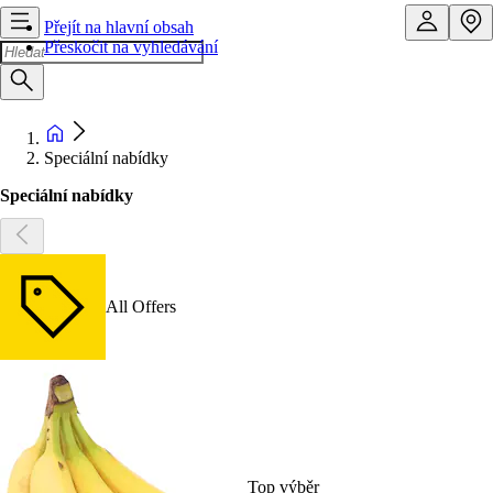
Přejít na hlavní obsah
Přeskočit na vyhledávání
Speciální nabídky
Speciální nabídky
All Offers
Top výběr