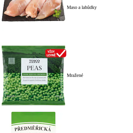
Maso a lahůdky
Mražené