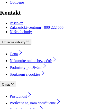
Oblíbené
Kontakt
itesco.cz
Zákaznické centrum - 800 222 555
Naše obchody
Užitečné odkazy
Cena
Nakupujte online bezpečně
Podmínky používání
Soukromí a cookies
O nás
Přístupnost
Podívejte se, kam doručujeme