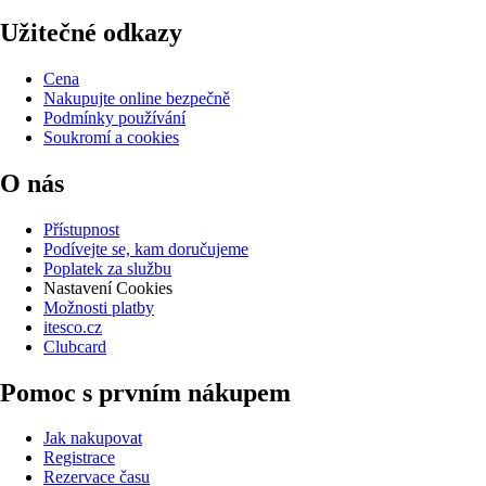
Užitečné odkazy
Cena
Nakupujte online bezpečně
Podmínky používání
Soukromí a cookies
O nás
Přístupnost
Podívejte se, kam doručujeme
Poplatek za službu
Nastavení Cookies
Možnosti platby
itesco.cz
Clubcard
Pomoc s prvním nákupem
Jak nakupovat
Registrace
Rezervace času