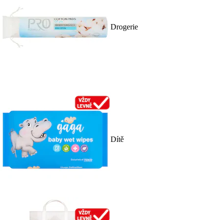
Drogerie
Dítě