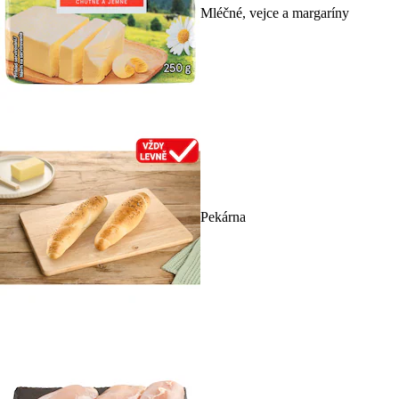
Mléčné, vejce a margaríny
Pekárna