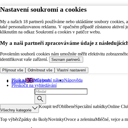
Nastavení soukromí a cookies
My a našich 18 partnerů používáme nebo ukládáme soubory cookies, ab
také personalizovanou reklamu. V opačném případě zůstanou aktivní j
kliknutím na odkaz Soukromí a cookies v patičce webu.
My a naši partneři zpracováváme údaje z následující
Povolením souborů cookies nám umožníte měřit efektivitu zobrazeného o
identifikovat vaše zařízení.
Seznam partnerů.
Přijmout vše
Odmítnout vše
Vlastní nastavení
Přejít na hlavní obsah
Můj první nákup
Nápověda
English
Přeskočit na vyhledávání
Koupit teď
Oblíbené
Speciální nabídky
Online Clu
Všechny kategorie
Top výběr
Zpátky do školy
Novinky
Ovoce a zelenina
Mléčné, vejce a m