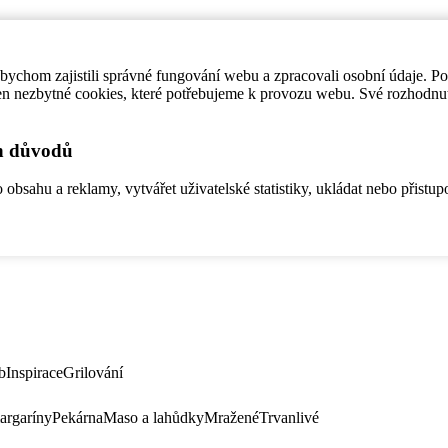
ychom zajistili správné fungování webu a zpracovali osobní údaje. P
en nezbytné cookies, které potřebujeme k provozu webu. Své rozhodnu
ch důvodů
bsahu a reklamy, vytvářet uživatelské statistiky, ukládat nebo přistup
b
Inspirace
Grilování
argaríny
Pekárna
Maso a lahůdky
Mražené
Trvanlivé