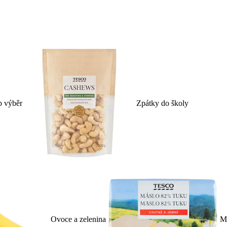
p výběr
Zpátky do školy
Ovoce a zelenina
Ml