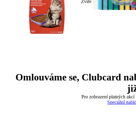
Zvíře
Omlouváme se, Clubcard nabíd
ji
Pro zobrazení platných akcí 
Speciální nabí