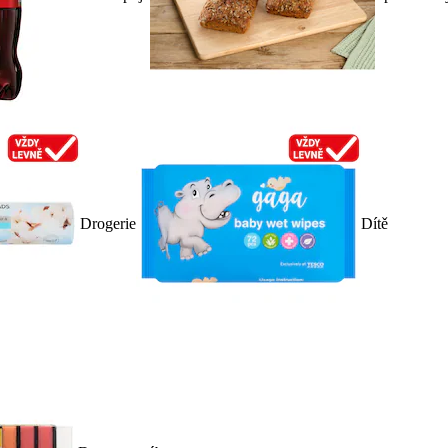
Drogerie
Dítě