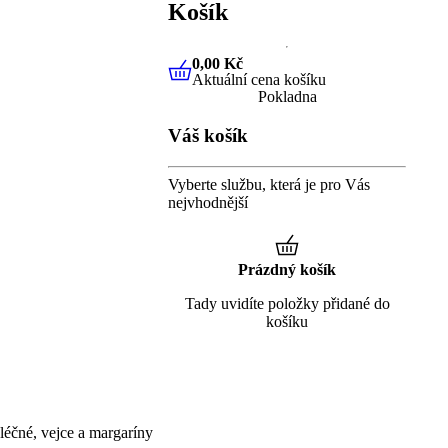
Košík
0,00 Kč
Aktuální cena košíku
0,00 Kč
Aktuální cena košíku
Pokladna
Váš košík
Vyberte službu, která je pro Vás
nejvhodnější
Prázdný košík
Tady uvidíte položky přidané do
košíku
éčné, vejce a margaríny