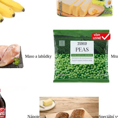
Maso a lahůdky
Mra
Nápoje
Speciální v