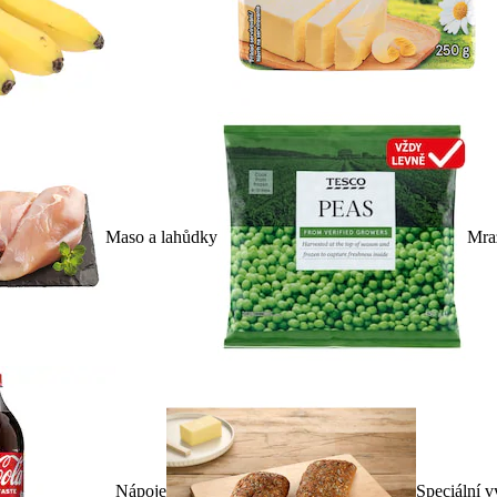
Maso a lahůdky
Mra
Nápoje
Speciální v