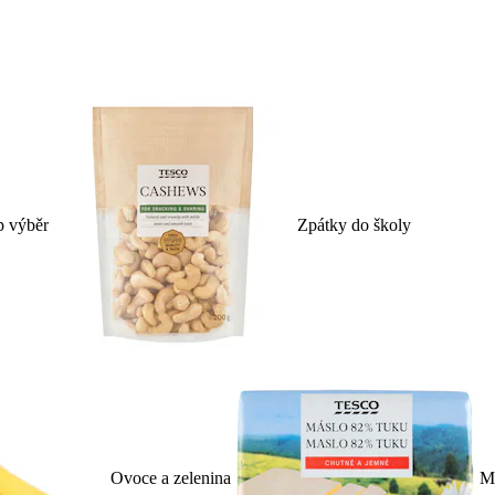
p výběr
Zpátky do školy
Ovoce a zelenina
Ml