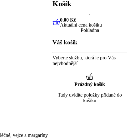
Košík
0,00 Kč
Aktuální cena košíku
0,00 Kč
Aktuální cena košíku
Pokladna
Váš košík
Vyberte službu, která je pro Vás
nejvhodnější
Prázdný košík
Tady uvidíte položky přidané do
košíku
éčné, vejce a margaríny