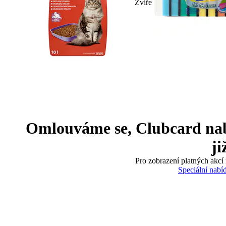
Zvíře
Omlouváme se, Clubcard nabíd
ji
Pro zobrazení platných akcí 
Speciální nabí