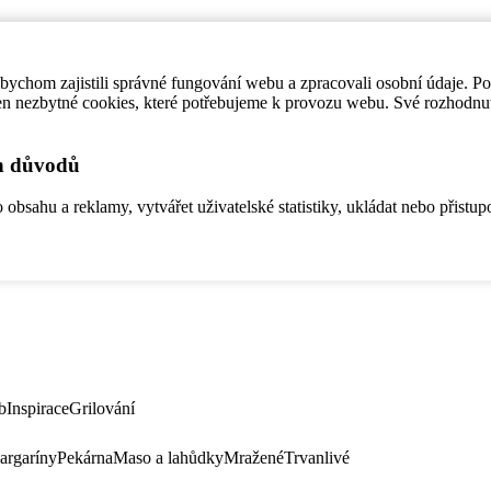
ychom zajistili správné fungování webu a zpracovali osobní údaje. P
en nezbytné cookies, které potřebujeme k provozu webu. Své rozhodnu
ch důvodů
bsahu a reklamy, vytvářet uživatelské statistiky, ukládat nebo přistup
b
Inspirace
Grilování
argaríny
Pekárna
Maso a lahůdky
Mražené
Trvanlivé