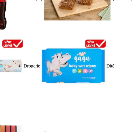
Drogerie
Dítě