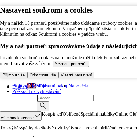
Nastavení soukromí a cookies
My a našich 18 partnerů používáme nebo ukládáme soubory cookies, ab
také personalizovanou reklamu. V opačném případě zůstanou aktivní j
kliknutím na odkaz Soukromí a cookies v patičce webu.
My a naši partneři zpracováváme údaje z následující
Povolením souborů cookies nám umožníte měřit efektivitu zobrazeného o
identifikovat vaše zařízení.
Seznam partnerů.
Přijmout vše
Odmítnout vše
Vlastní nastavení
Přejít na hlavní obsah
Můj první nákup
Nápověda
English
Přeskočit na vyhledávání
Koupit teď
Oblíbené
Speciální nabídky
Online Clu
Všechny kategorie
Top výběr
Zpátky do školy
Novinky
Ovoce a zelenina
Mléčné, vejce a m