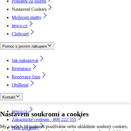
Poplatek za službu
Nastavení Cookies
Možnosti platby
itesco.cz
Clubcard
Pomoc s prvním nákupem
Jak nakupovat
Registrace
Rezervace času
Oblíbené
Kontakt
itesco.cz
Nastavení soukromí a cookies
Zákaznické centrum - 800 222 555
My a našich 18 partnerů používáme nebo ukládáme soubory cookies,
Naše obchody