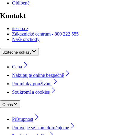
Oblíbené
Kontakt
itesco.cz
Zákaznické centrum - 800 222 555
Naše obchody
Užitečné odkazy
Cena
Nakupujte online bezpečně
Podmínky používání
Soukromí a cookies
O nás
Přístupnost
Podívejte se, kam doručujeme