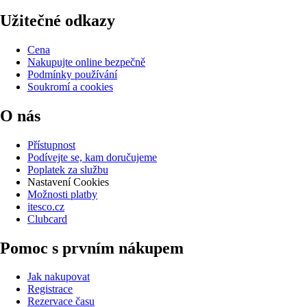
Užitečné odkazy
Cena
Nakupujte online bezpečně
Podmínky používání
Soukromí a cookies
O nás
Přístupnost
Podívejte se, kam doručujeme
Poplatek za službu
Nastavení Cookies
Možnosti platby
itesco.cz
Clubcard
Pomoc s prvním nákupem
Jak nakupovat
Registrace
Rezervace času