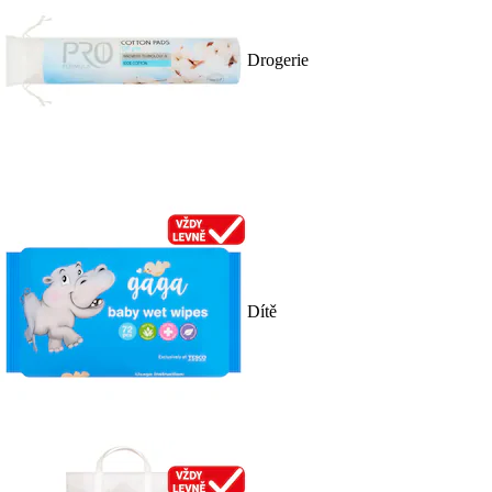
Drogerie
Dítě