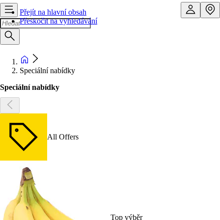
Přejít na hlavní obsah
Přeskočit na vyhledávání
Speciální nabídky
Speciální nabídky
All Offers
Top výběr