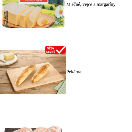
Mléčné, vejce a margaríny
Pekárna