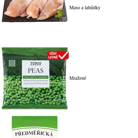
Maso a lahůdky
Mražené