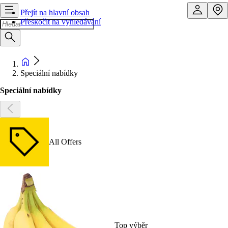
Přejít na hlavní obsah
Přeskočit na vyhledávání
Speciální nabídky
Speciální nabídky
All Offers
Top výběr