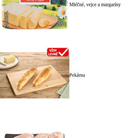
Mléčné, vejce a margaríny
Pekárna