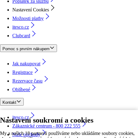
Poplatek za službu
Nastavení Cookies
Možnosti platby
itesco.cz
Clubcard
Pomoc s prvním nákupem
Jak nakupovat
Registrace
Rezervace času
Oblíbené
Kontakt
itesco.cz
Nastavení soukromí a cookies
Zákaznické centrum - 800 222 555
My a našich 18 partnerů používáme nebo ukládáme soubory cookies,
Naše obchody