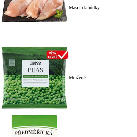
Maso a lahůdky
Mražené