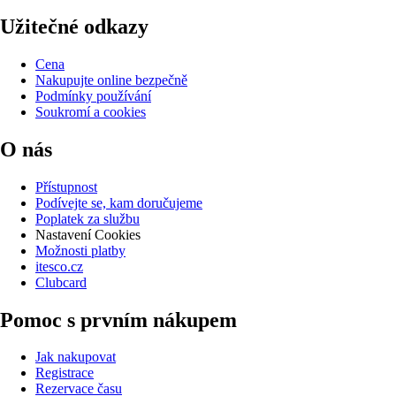
Užitečné odkazy
Cena
Nakupujte online bezpečně
Podmínky používání
Soukromí a cookies
O nás
Přístupnost
Podívejte se, kam doručujeme
Poplatek za službu
Nastavení Cookies
Možnosti platby
itesco.cz
Clubcard
Pomoc s prvním nákupem
Jak nakupovat
Registrace
Rezervace času