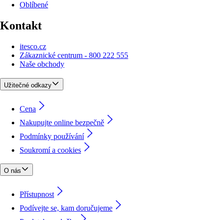
Oblíbené
Kontakt
itesco.cz
Zákaznické centrum - 800 222 555
Naše obchody
Užitečné odkazy
Cena
Nakupujte online bezpečně
Podmínky používání
Soukromí a cookies
O nás
Přístupnost
Podívejte se, kam doručujeme