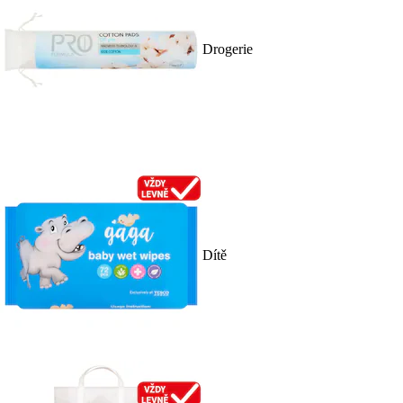
Drogerie
Dítě