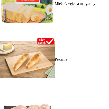
Mléčné, vejce a margaríny
Pekárna