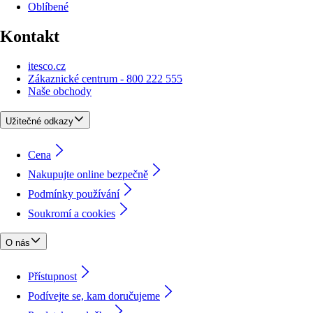
Oblíbené
Kontakt
itesco.cz
Zákaznické centrum - 800 222 555
Naše obchody
Užitečné odkazy
Cena
Nakupujte online bezpečně
Podmínky používání
Soukromí a cookies
O nás
Přístupnost
Podívejte se, kam doručujeme