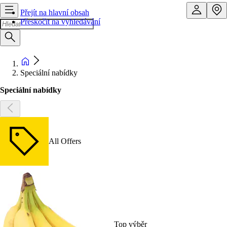
Přejít na hlavní obsah
Přeskočit na vyhledávání
Speciální nabídky
Speciální nabídky
All Offers
Top výběr