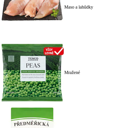
Maso a lahůdky
Mražené