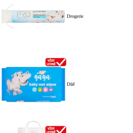
Drogerie
Dítě