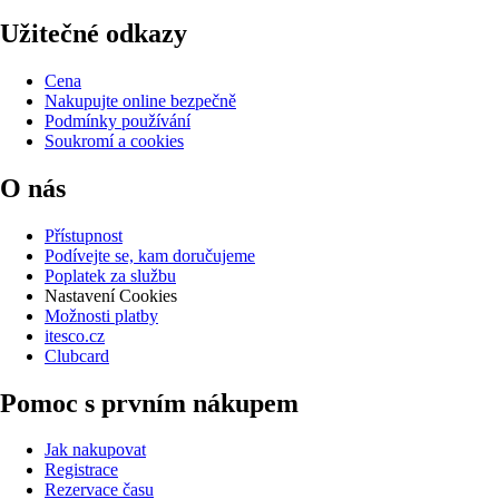
Užitečné odkazy
Cena
Nakupujte online bezpečně
Podmínky používání
Soukromí a cookies
O nás
Přístupnost
Podívejte se, kam doručujeme
Poplatek za službu
Nastavení Cookies
Možnosti platby
itesco.cz
Clubcard
Pomoc s prvním nákupem
Jak nakupovat
Registrace
Rezervace času