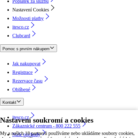
Poplatek za službu
Nastavení Cookies
Možnosti platby
itesco.cz
Clubcard
Pomoc s prvním nákupem
Jak nakupovat
Registrace
Rezervace času
Oblíbené
Kontakt
itesco.cz
Nastavení soukromí a cookies
Zákaznické centrum - 800 222 555
My a našich 18 partnerů používáme nebo ukládáme soubory cookies,
Naše obchody