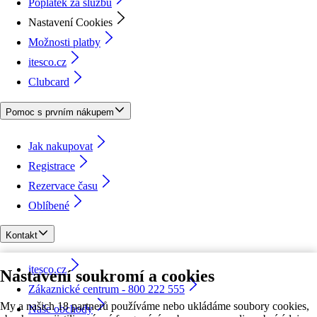
Poplatek za službu
Nastavení Cookies
Možnosti platby
itesco.cz
Clubcard
Pomoc s prvním nákupem
Jak nakupovat
Registrace
Rezervace času
Oblíbené
Kontakt
itesco.cz
Nastavení soukromí a cookies
Zákaznické centrum - 800 222 555
My a našich 18 partnerů používáme nebo ukládáme soubory cookies,
Naše obchody