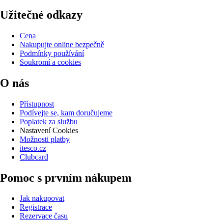
Užitečné odkazy
Cena
Nakupujte online bezpečně
Podmínky používání
Soukromí a cookies
O nás
Přístupnost
Podívejte se, kam doručujeme
Poplatek za službu
Nastavení Cookies
Možnosti platby
itesco.cz
Clubcard
Pomoc s prvním nákupem
Jak nakupovat
Registrace
Rezervace času