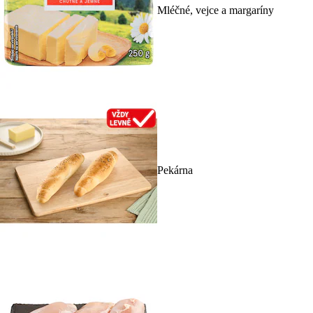
Mléčné, vejce a margaríny
Pekárna