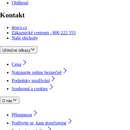
Oblíbené
Kontakt
itesco.cz
Zákaznické centrum - 800 222 555
Naše obchody
Užitečné odkazy
Cena
Nakupujte online bezpečně
Podmínky používání
Soukromí a cookies
O nás
Přístupnost
Podívejte se, kam doručujeme