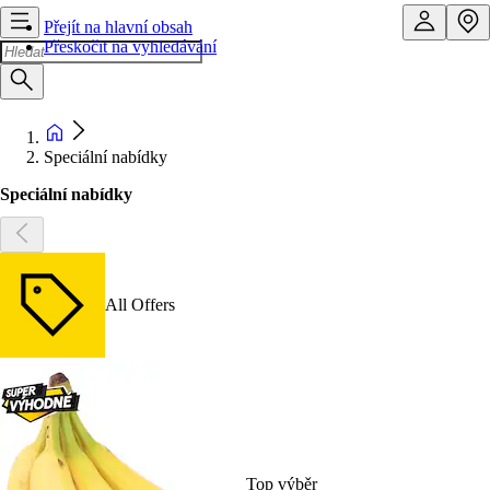
Přejít na hlavní obsah
Přeskočit na vyhledávání
Speciální nabídky
Speciální nabídky
All Offers
Top výběr