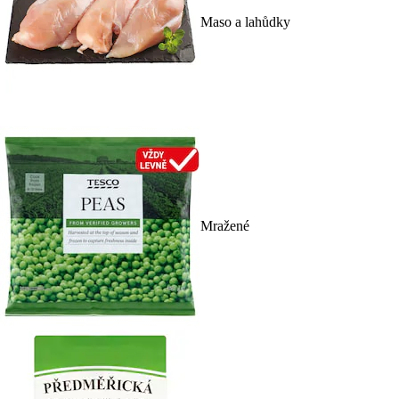
Maso a lahůdky
Mražené