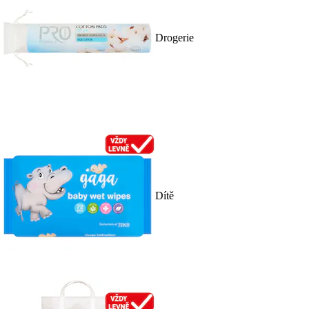
Drogerie
Dítě