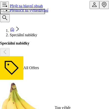
Přejít na hlavní obsah
Přeskočit na vyhledávání
Speciální nabídky
Speciální nabídky
All Offers
Top výběr