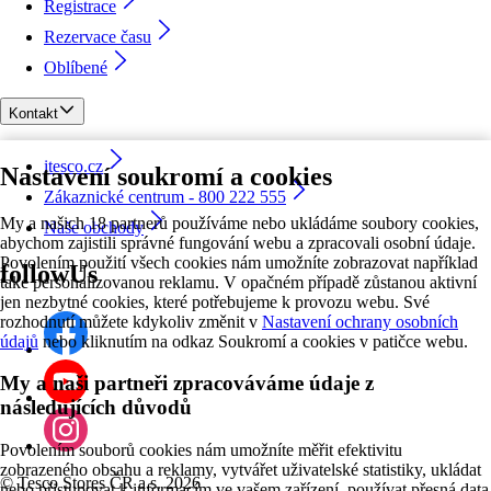
Registrace
Rezervace času
Oblíbené
Kontakt
itesco.cz
Nastavení soukromí a cookies
Zákaznické centrum - 800 222 555
My a našich 18 partnerů používáme nebo ukládáme soubory cookies,
Naše obchody
abychom zajistili správné fungování webu a zpracovali osobní údaje.
Povolením použití všech cookies nám umožníte zobrazovat například
followUs
také personalizovanou reklamu. V opačném případě zůstanou aktivní
jen nezbytné cookies, které potřebujeme k provozu webu. Své
rozhodnutí můžete kdykoliv změnit v
Nastavení ochrany osobních
údajů
nebo kliknutím na odkaz Soukromí a cookies v patičce webu.
My a naši partneři zpracováváme údaje z
následujících důvodů
Povolením souborů cookies nám umožníte měřit efektivitu
zobrazeného obsahu a reklamy, vytvářet uživatelské statistiky, ukládat
©
Tesco Stores ČR a.s. 2026
nebo přistupovat k informacím ve vašem zařízení, používat přesná data