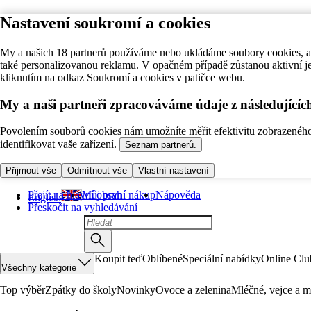
Nastavení soukromí a cookies
My a našich 18 partnerů používáme nebo ukládáme soubory cookies, ab
také personalizovanou reklamu. V opačném případě zůstanou aktivní j
kliknutím na odkaz Soukromí a cookies v patičce webu.
My a naši partneři zpracováváme údaje z následující
Povolením souborů cookies nám umožníte měřit efektivitu zobrazeného o
identifikovat vaše zařízení.
Seznam partnerů.
Přijmout vše
Odmítnout vše
Vlastní nastavení
Přejít na hlavní obsah
Můj první nákup
Nápověda
English
Přeskočit na vyhledávání
Koupit teď
Oblíbené
Speciální nabídky
Online Clu
Všechny kategorie
Top výběr
Zpátky do školy
Novinky
Ovoce a zelenina
Mléčné, vejce a m