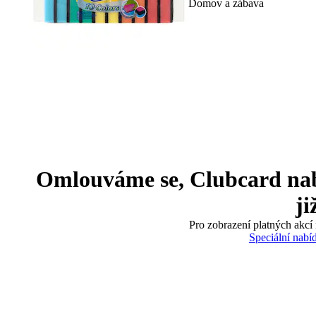
Domov a zábava
Omlouváme se, Clubcard nabíd
ji
Pro zobrazení platných akcí 
Speciální nabí