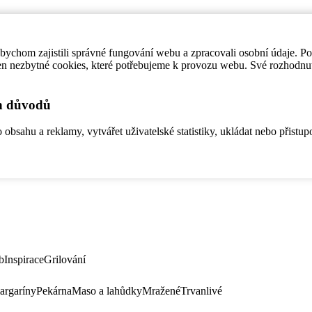
ychom zajistili správné fungování webu a zpracovali osobní údaje. P
en nezbytné cookies, které potřebujeme k provozu webu. Své rozhodnu
ch důvodů
bsahu a reklamy, vytvářet uživatelské statistiky, ukládat nebo přistup
b
Inspirace
Grilování
argaríny
Pekárna
Maso a lahůdky
Mražené
Trvanlivé