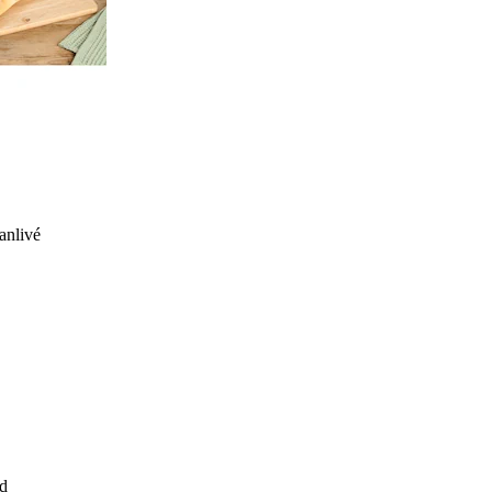
anlivé
d