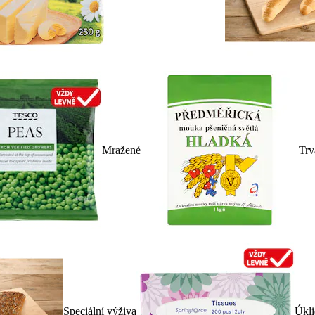
Mražené
Trv
Speciální výživa
Úkli