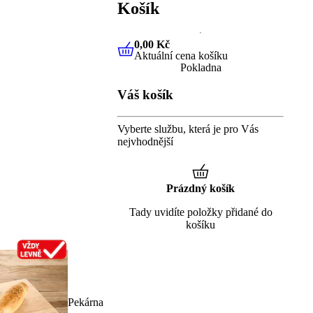
Košík
0,00 Kč
Aktuální cena košíku
0,00 Kč
Aktuální cena košíku
Pokladna
Váš košík
Vyberte službu, která je pro Vás
nejvhodnější
Prázdný košík
Tady uvidíte položky přidané do
košíku
Pekárna