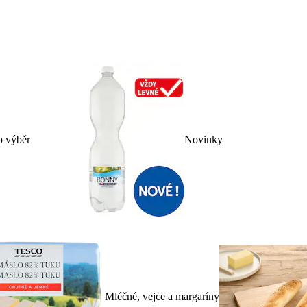
p výběr
Novinky
Mléčné, vejce a margaríny