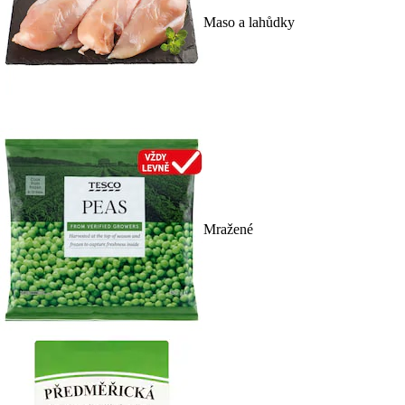
Maso a lahůdky
Mražené