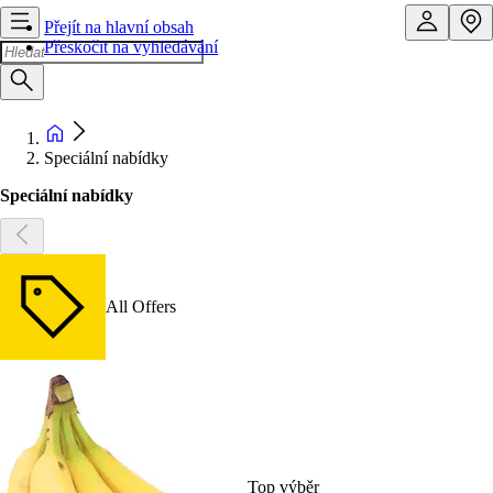
Přejít na hlavní obsah
Přeskočit na vyhledávání
Speciální nabídky
Speciální nabídky
All Offers
Top výběr