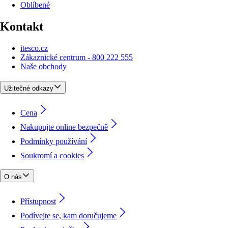
Oblíbené
Kontakt
itesco.cz
Zákaznické centrum - 800 222 555
Naše obchody
Užitečné odkazy
Cena
Nakupujte online bezpečně
Podmínky používání
Soukromí a cookies
O nás
Přístupnost
Podívejte se, kam doručujeme