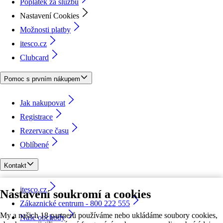
Poplatek za službu
Nastavení Cookies
Možnosti platby
itesco.cz
Clubcard
Pomoc s prvním nákupem
Jak nakupovat
Registrace
Rezervace času
Oblíbené
Kontakt
itesco.cz
Nastavení soukromí a cookies
Zákaznické centrum - 800 222 555
My a našich 18 partnerů používáme nebo ukládáme soubory cookies,
Naše obchody