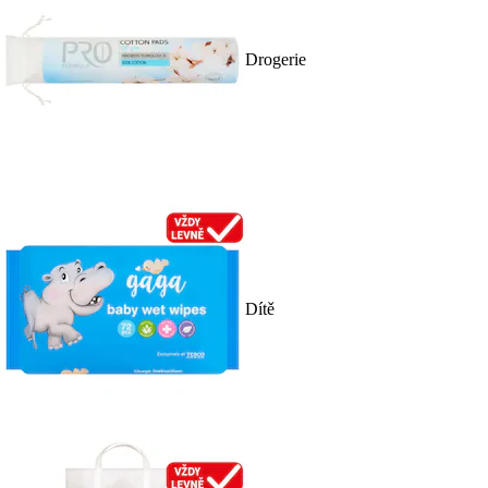
Drogerie
Dítě