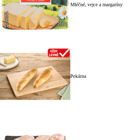
Mléčné, vejce a margaríny
Pekárna