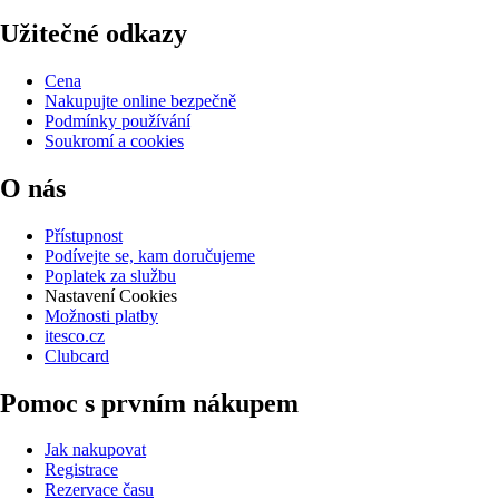
Užitečné odkazy
Cena
Nakupujte online bezpečně
Podmínky používání
Soukromí a cookies
O nás
Přístupnost
Podívejte se, kam doručujeme
Poplatek za službu
Nastavení Cookies
Možnosti platby
itesco.cz
Clubcard
Pomoc s prvním nákupem
Jak nakupovat
Registrace
Rezervace času