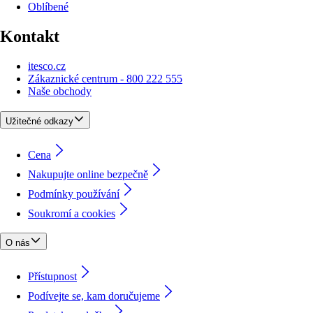
Oblíbené
Kontakt
itesco.cz
Zákaznické centrum - 800 222 555
Naše obchody
Užitečné odkazy
Cena
Nakupujte online bezpečně
Podmínky používání
Soukromí a cookies
O nás
Přístupnost
Podívejte se, kam doručujeme