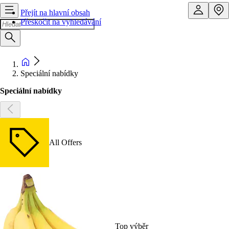
Přejít na hlavní obsah
Přeskočit na vyhledávání
Speciální nabídky
Speciální nabídky
All Offers
Top výběr