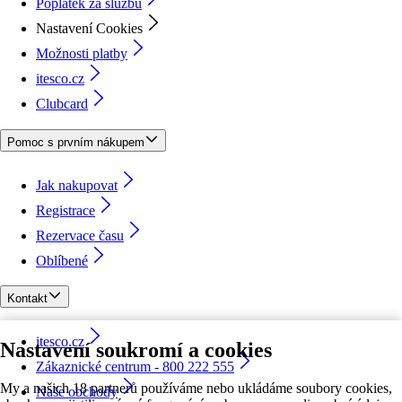
Poplatek za službu
Nastavení Cookies
Možnosti platby
itesco.cz
Clubcard
Pomoc s prvním nákupem
Jak nakupovat
Registrace
Rezervace času
Oblíbené
Kontakt
itesco.cz
Nastavení soukromí a cookies
Zákaznické centrum - 800 222 555
My a našich 18 partnerů používáme nebo ukládáme soubory cookies,
Naše obchody