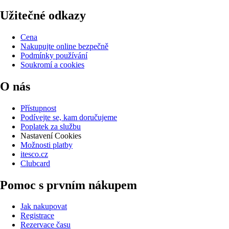
Užitečné odkazy
Cena
Nakupujte online bezpečně
Podmínky používání
Soukromí a cookies
O nás
Přístupnost
Podívejte se, kam doručujeme
Poplatek za službu
Nastavení Cookies
Možnosti platby
itesco.cz
Clubcard
Pomoc s prvním nákupem
Jak nakupovat
Registrace
Rezervace času