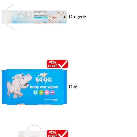
Drogerie
Dítě