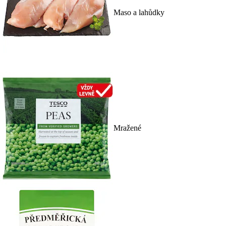
Maso a lahůdky
Mražené