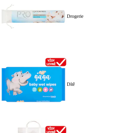
Drogerie
Dítě