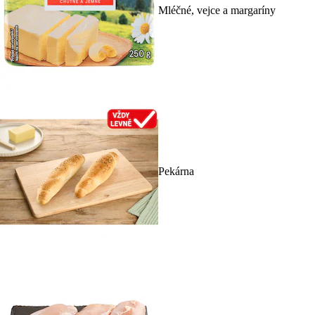
Mléčné, vejce a margaríny
Pekárna