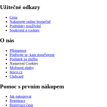
Užitečné odkazy
Cena
Nakupujte online bezpečně
Podmínky používání
Soukromí a cookies
O nás
Přístupnost
Podívejte se, kam doručujeme
Poplatek za službu
Nastavení Cookies
Možnosti platby
itesco.cz
Clubcard
Pomoc s prvním nákupem
Jak nakupovat
Registrace
Rezervace času