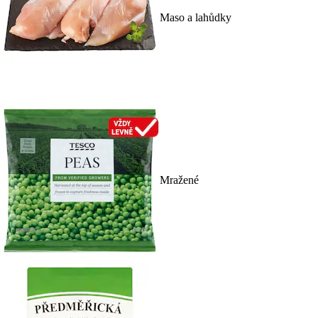
Maso a lahůdky
Mražené