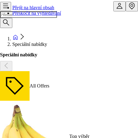
Přejít na hlavní obsah
Přeskočit na vyhledávání
Speciální nabídky
Speciální nabídky
All Offers
Top výběr