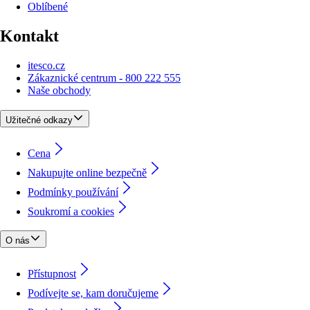
Oblíbené
Kontakt
itesco.cz
Zákaznické centrum - 800 222 555
Naše obchody
Užitečné odkazy
Cena
Nakupujte online bezpečně
Podmínky používání
Soukromí a cookies
O nás
Přístupnost
Podívejte se, kam doručujeme