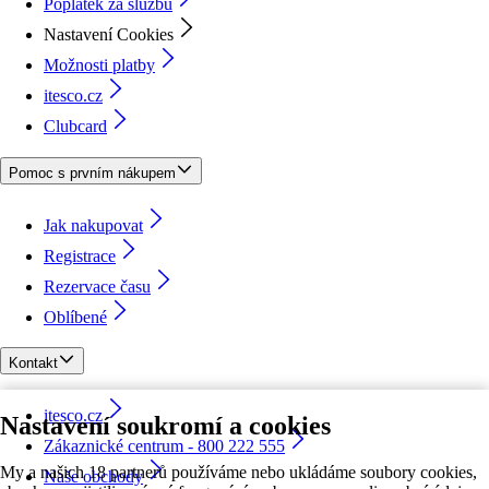
Poplatek za službu
Nastavení Cookies
Možnosti platby
itesco.cz
Clubcard
Pomoc s prvním nákupem
Jak nakupovat
Registrace
Rezervace času
Oblíbené
Kontakt
itesco.cz
Nastavení soukromí a cookies
Zákaznické centrum - 800 222 555
My a našich 18 partnerů používáme nebo ukládáme soubory cookies,
Naše obchody