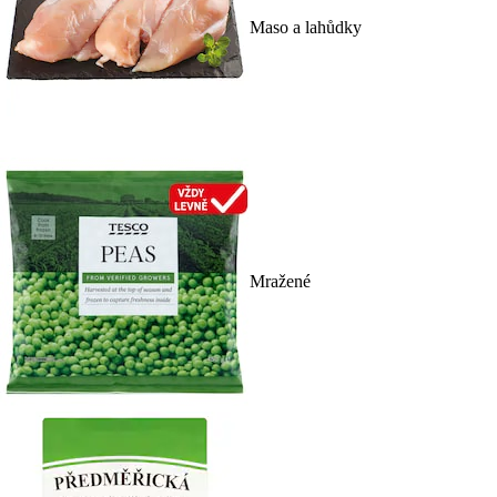
Maso a lahůdky
Mražené