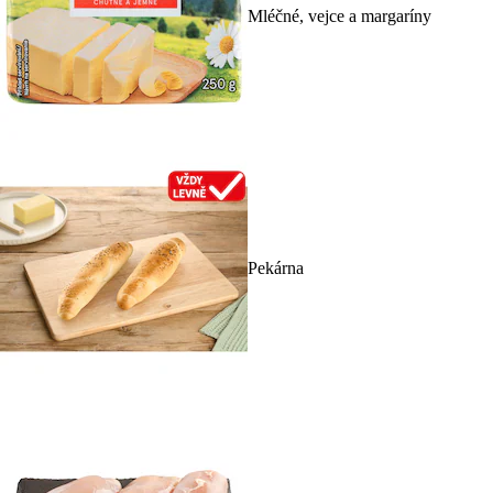
Mléčné, vejce a margaríny
Pekárna