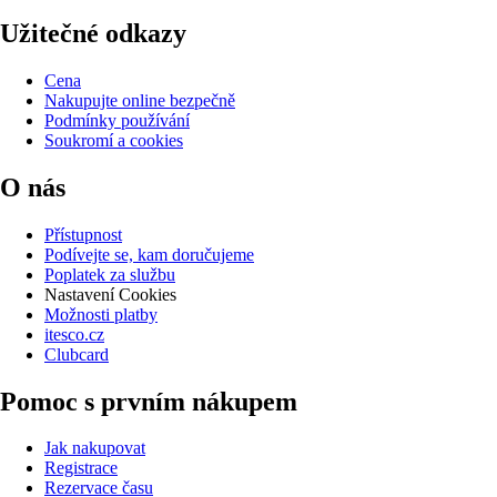
Užitečné odkazy
Cena
Nakupujte online bezpečně
Podmínky používání
Soukromí a cookies
O nás
Přístupnost
Podívejte se, kam doručujeme
Poplatek za službu
Nastavení Cookies
Možnosti platby
itesco.cz
Clubcard
Pomoc s prvním nákupem
Jak nakupovat
Registrace
Rezervace času