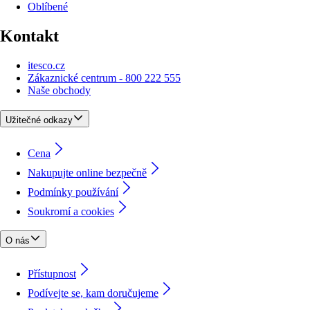
Oblíbené
Kontakt
itesco.cz
Zákaznické centrum - 800 222 555
Naše obchody
Užitečné odkazy
Cena
Nakupujte online bezpečně
Podmínky používání
Soukromí a cookies
O nás
Přístupnost
Podívejte se, kam doručujeme