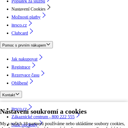
Poplatek za službu
Nastavení Cookies
Možnosti platby
itesco.cz
Clubcard
Pomoc s prvním nákupem
Jak nakupovat
Registrace
Rezervace času
Oblíbené
Kontakt
itesco.cz
Nastavení soukromí a cookies
Zákaznické centrum - 800 222 555
My a našich 18 partnerů používáme nebo ukládáme soubory cookies,
Naše obchody