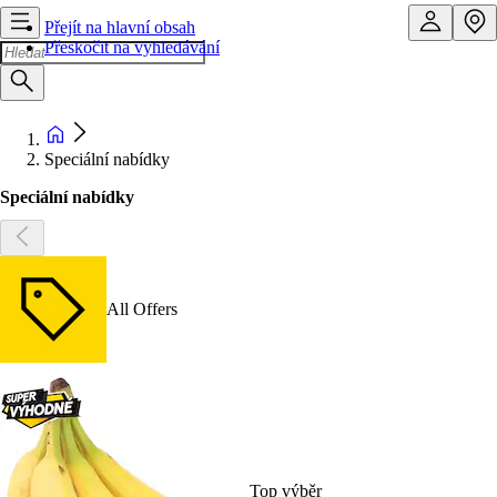
Přejít na hlavní obsah
Přeskočit na vyhledávání
Speciální nabídky
Speciální nabídky
All Offers
Top výběr