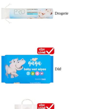
Drogerie
Dítě