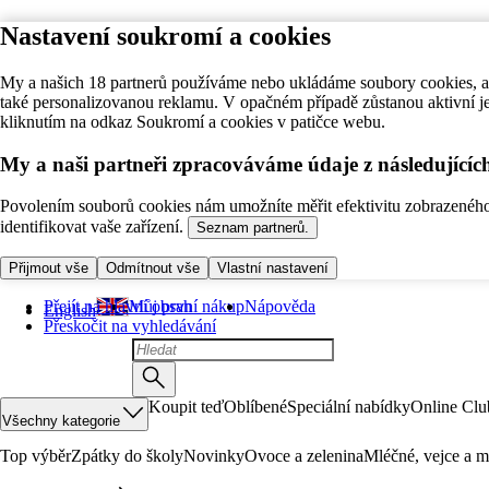
Nastavení soukromí a cookies
My a našich 18 partnerů používáme nebo ukládáme soubory cookies, ab
také personalizovanou reklamu. V opačném případě zůstanou aktivní j
kliknutím na odkaz Soukromí a cookies v patičce webu.
My a naši partneři zpracováváme údaje z následující
Povolením souborů cookies nám umožníte měřit efektivitu zobrazeného o
identifikovat vaše zařízení.
Seznam partnerů.
Přijmout vše
Odmítnout vše
Vlastní nastavení
Přejít na hlavní obsah
Můj první nákup
Nápověda
English
Přeskočit na vyhledávání
Koupit teď
Oblíbené
Speciální nabídky
Online Clu
Všechny kategorie
Top výběr
Zpátky do školy
Novinky
Ovoce a zelenina
Mléčné, vejce a m