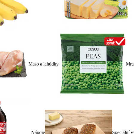
Maso a lahůdky
Mra
Nápoje
Speciální v