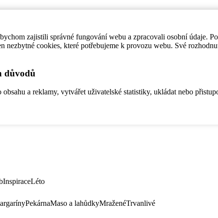
ychom zajistili správné fungování webu a zpracovali osobní údaje. P
en nezbytné cookies, které potřebujeme k provozu webu. Své rozhodnu
ch důvodů
bsahu a reklamy, vytvářet uživatelské statistiky, ukládat nebo přistup
b
Inspirace
Léto
argaríny
Pekárna
Maso a lahůdky
Mražené
Trvanlivé