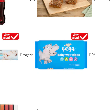
Drogerie
Dítě