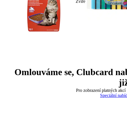
Zvíře
Omlouváme se, Clubcard nabíd
ji
Pro zobrazení platných akcí 
Speciální nabí