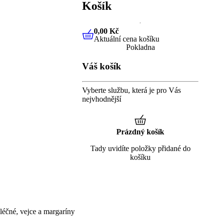
Košík
0,00 Kč
Aktuální cena košíku
0,00 Kč
Aktuální cena košíku
Pokladna
Váš košík
Vyberte službu, která je pro Vás
nejvhodnější
Prázdný košík
Tady uvidíte položky přidané do
košíku
éčné, vejce a margaríny