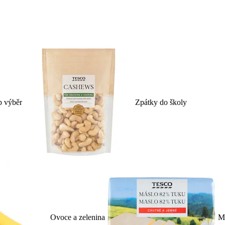
p výběr
Zpátky do školy
Ovoce a zelenina
Ml