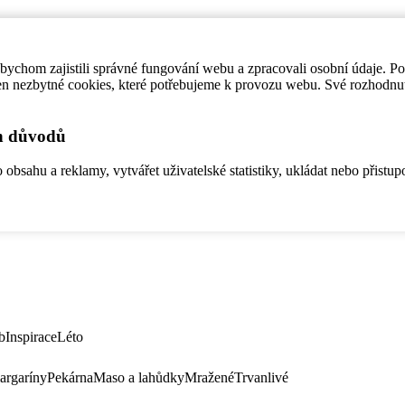
ychom zajistili správné fungování webu a zpracovali osobní údaje. P
en nezbytné cookies, které potřebujeme k provozu webu. Své rozhodnu
ch důvodů
bsahu a reklamy, vytvářet uživatelské statistiky, ukládat nebo přistup
b
Inspirace
Léto
argaríny
Pekárna
Maso a lahůdky
Mražené
Trvanlivé