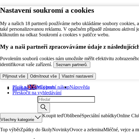
Nastavení soukromí a cookies
My a našich 18 partnerů používáme nebo ukládáme soubory cookies, ab
také personalizovanou reklamu. V opačném případě zůstanou aktivní j
kliknutím na odkaz Soukromí a cookies v patičce webu.
My a naši partneři zpracováváme údaje z následující
Povolením souborů cookies nám umožníte měřit efektivitu zobrazeného o
identifikovat vaše zařízení.
Seznam partnerů.
Přijmout vše
Odmítnout vše
Vlastní nastavení
Přejít na hlavní obsah
Můj první nákup
Nápověda
English
Přeskočit na vyhledávání
Koupit teď
Oblíbené
Speciální nabídky
Online Clu
Všechny kategorie
Top výběr
Zpátky do školy
Novinky
Ovoce a zelenina
Mléčné, vejce a m