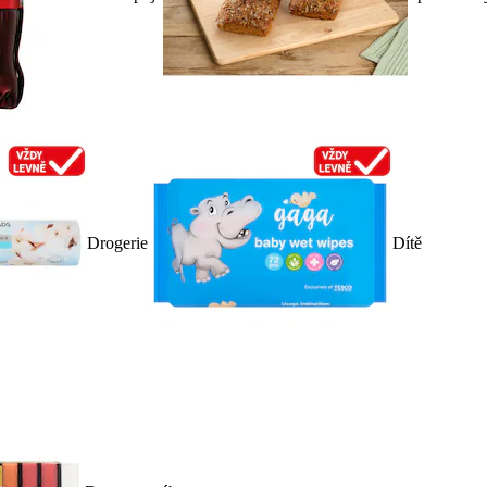
Drogerie
Dítě