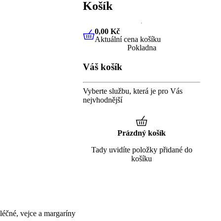
Košík
0,00 Kč
Aktuální cena košíku
0,00 Kč
Aktuální cena košíku
Pokladna
Váš košík
Vyberte službu, která je pro Vás
nejvhodnější
Prázdný košík
Tady uvidíte položky přidané do
košíku
éčné, vejce a margaríny