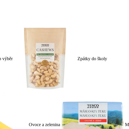
p výběr
Zpátky do školy
Ovoce a zelenina
Ml