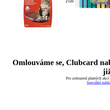
Zvíře
Omlouváme se, Clubcard nabíd
ji
Pro zobrazení platných akcí 
Speciální nabí