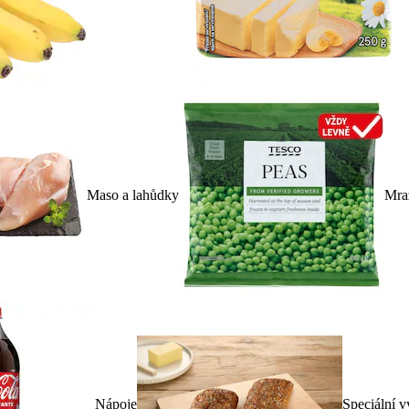
Maso a lahůdky
Mra
Nápoje
Speciální v