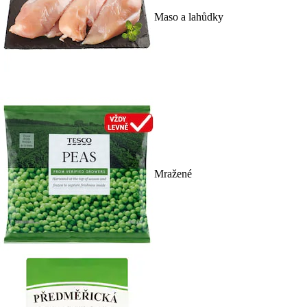
Maso a lahůdky
Mražené