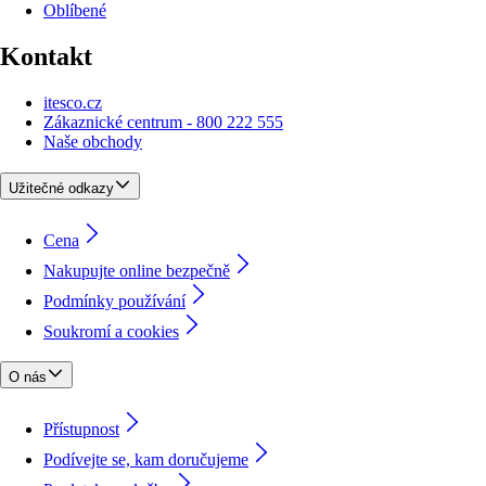
Oblíbené
Kontakt
itesco.cz
Zákaznické centrum - 800 222 555
Naše obchody
Užitečné odkazy
Cena
Nakupujte online bezpečně
Podmínky používání
Soukromí a cookies
O nás
Přístupnost
Podívejte se, kam doručujeme