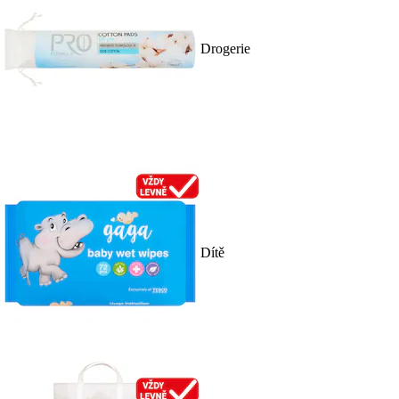
Drogerie
Dítě