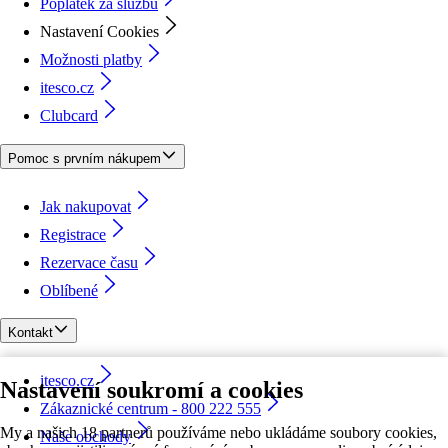
Poplatek za službu
Nastavení Cookies
Možnosti platby
itesco.cz
Clubcard
Pomoc s prvním nákupem
Jak nakupovat
Registrace
Rezervace času
Oblíbené
Kontakt
itesco.cz
Nastavení soukromí a cookies
Zákaznické centrum - 800 222 555
My a našich 18 partnerů používáme nebo ukládáme soubory cookies,
Naše obchody