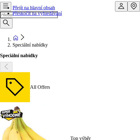
Přejít na hlavní obsah
Přeskočit na vyhledávání
Speciální nabídky
Speciální nabídky
All Offers
Top výběr