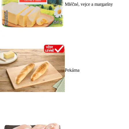
Mléčné, vejce a margaríny
Pekárna