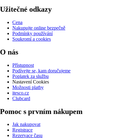
Užitečné odkazy
Cena
Nakupujte online bezpečně
Podmínky používání
Soukromí a cookies
O nás
Přístupnost
Podívejte se, kam doručujeme
Poplatek za službu
Nastavení Cookies
Možnosti platby
itesco.cz
Clubcard
Pomoc s prvním nákupem
Jak nakupovat
Registrace
Rezervace času