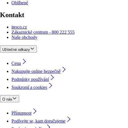
Oblíbené
Kontakt
itesco.cz
Zákaznické centrum - 800 222 555
Naše obchody
Užitečné odkazy
Cena
Nakupujte online bezpečně
Podmínky používání
Soukromí a cookies
O nás
Přístupnost
Podívejte se, kam doručujeme