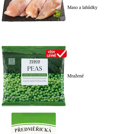
Maso a lahůdky
Mražené