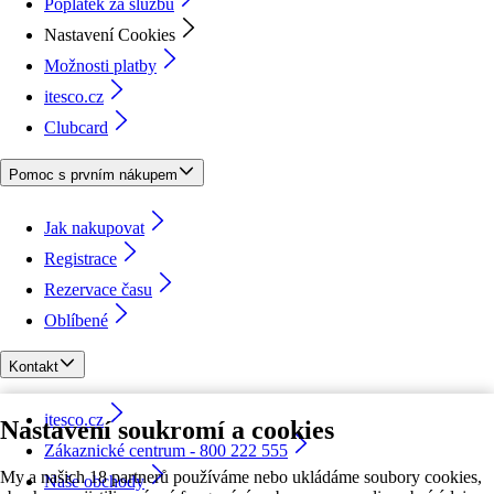
Poplatek za službu
Nastavení Cookies
Možnosti platby
itesco.cz
Clubcard
Pomoc s prvním nákupem
Jak nakupovat
Registrace
Rezervace času
Oblíbené
Kontakt
itesco.cz
Nastavení soukromí a cookies
Zákaznické centrum - 800 222 555
My a našich 18 partnerů používáme nebo ukládáme soubory cookies,
Naše obchody