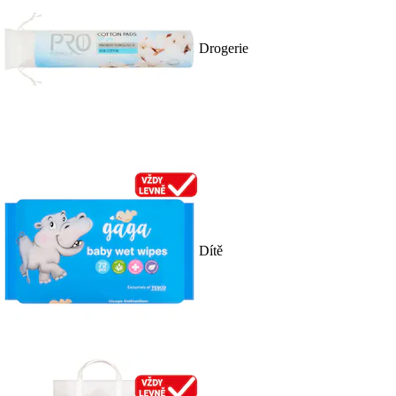
Drogerie
Dítě