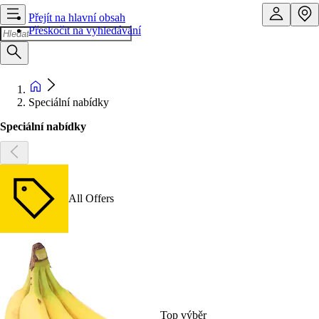
Přejít na hlavní obsah
Přeskočit na vyhledávání
Speciální nabídky
Speciální nabídky
All Offers
Top výběr