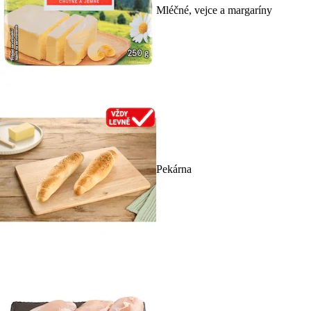
Mléčné, vejce a margaríny
Pekárna