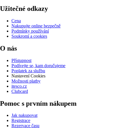
Užitečné odkazy
Cena
Nakupujte online bezpečně
Podmínky používání
Soukromí a cookies
O nás
Přístupnost
Podívejte se, kam doručujeme
Poplatek za službu
Nastavení Cookies
Možnosti platby
itesco.cz
Clubcard
Pomoc s prvním nákupem
Jak nakupovat
Registrace
Rezervace času