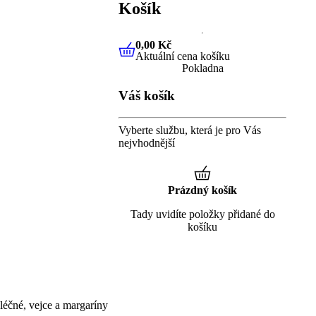
Košík
0,00 Kč
Aktuální cena košíku
0,00 Kč
Aktuální cena košíku
Pokladna
Váš košík
Vyberte službu, která je pro Vás
nejvhodnější
Prázdný košík
Tady uvidíte položky přidané do
košíku
éčné, vejce a margaríny