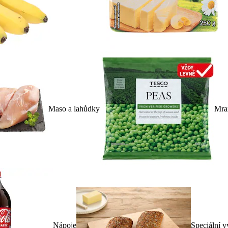
Maso a lahůdky
Mra
Nápoje
Speciální v