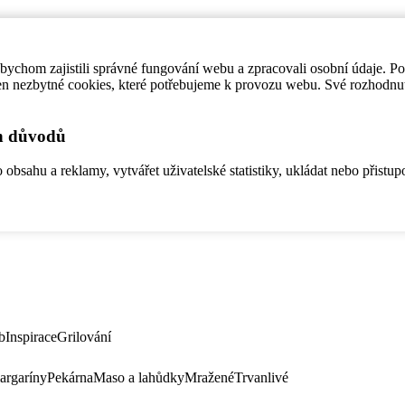
ychom zajistili správné fungování webu a zpracovali osobní údaje. P
en nezbytné cookies, které potřebujeme k provozu webu. Své rozhodnu
ch důvodů
bsahu a reklamy, vytvářet uživatelské statistiky, ukládat nebo přistup
b
Inspirace
Grilování
argaríny
Pekárna
Maso a lahůdky
Mražené
Trvanlivé