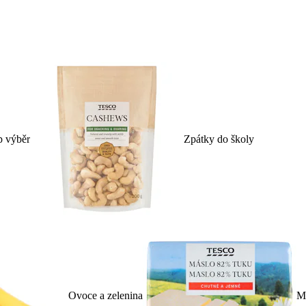
p výběr
Zpátky do školy
Ovoce a zelenina
Ml