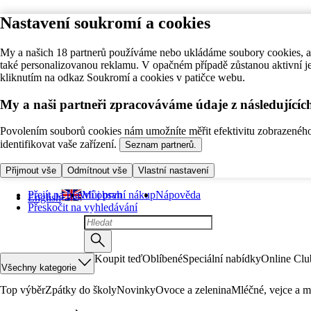
Nastavení soukromí a cookies
My a našich 18 partnerů používáme nebo ukládáme soubory cookies, ab
také personalizovanou reklamu. V opačném případě zůstanou aktivní j
kliknutím na odkaz Soukromí a cookies v patičce webu.
My a naši partneři zpracováváme údaje z následující
Povolením souborů cookies nám umožníte měřit efektivitu zobrazeného o
identifikovat vaše zařízení.
Seznam partnerů.
Přijmout vše
Odmítnout vše
Vlastní nastavení
Přejít na hlavní obsah
Můj první nákup
Nápověda
English
Přeskočit na vyhledávání
Koupit teď
Oblíbené
Speciální nabídky
Online Clu
Všechny kategorie
Top výběr
Zpátky do školy
Novinky
Ovoce a zelenina
Mléčné, vejce a m