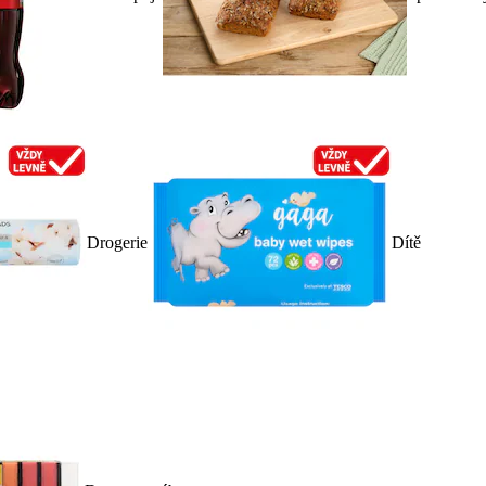
Drogerie
Dítě