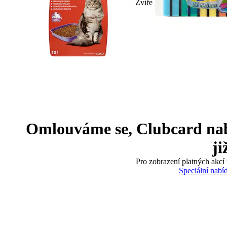
Zvíře
Omlouváme se, Clubcard nabíd
ji
Pro zobrazení platných akcí 
Speciální nabí