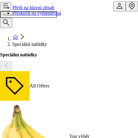
Přejít na hlavní obsah
Přeskočit na vyhledávání
Speciální nabídky
Speciální nabídky
All Offers
Top výběr