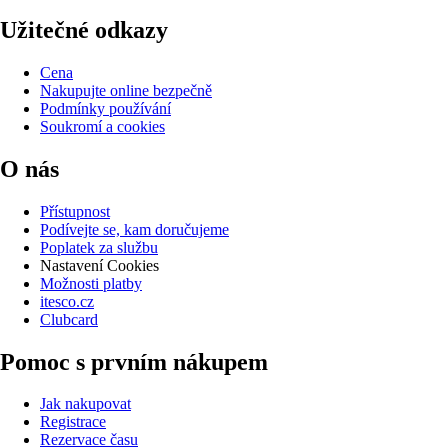
Užitečné odkazy
Cena
Nakupujte online bezpečně
Podmínky používání
Soukromí a cookies
O nás
Přístupnost
Podívejte se, kam doručujeme
Poplatek za službu
Nastavení Cookies
Možnosti platby
itesco.cz
Clubcard
Pomoc s prvním nákupem
Jak nakupovat
Registrace
Rezervace času