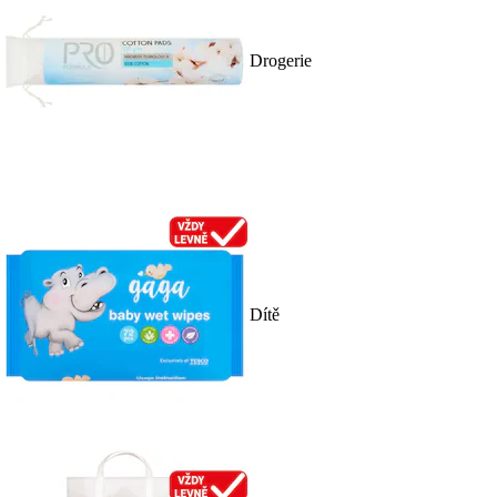
Drogerie
Dítě