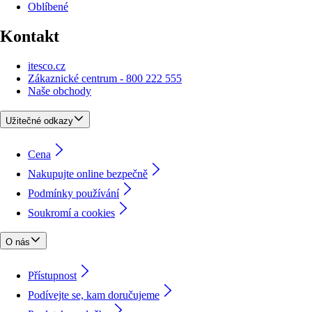
Oblíbené
Kontakt
itesco.cz
Zákaznické centrum - 800 222 555
Naše obchody
Užitečné odkazy
Cena
Nakupujte online bezpečně
Podmínky používání
Soukromí a cookies
O nás
Přístupnost
Podívejte se, kam doručujeme