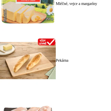
Mléčné, vejce a margaríny
Pekárna