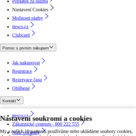
Poplatek za službu
Nastavení Cookies
Možnosti platby
itesco.cz
Clubcard
Pomoc s prvním nákupem
Jak nakupovat
Registrace
Rezervace času
Oblíbené
Kontakt
itesco.cz
Nastavení soukromí a cookies
Zákaznické centrum - 800 222 555
My a našich 18 partnerů používáme nebo ukládáme soubory cookies,
Naše obchody