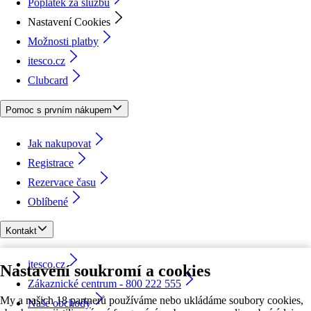
Poplatek za službu
Nastavení Cookies
Možnosti platby
itesco.cz
Clubcard
Pomoc s prvním nákupem
Jak nakupovat
Registrace
Rezervace času
Oblíbené
Kontakt
itesco.cz
Nastavení soukromí a cookies
Zákaznické centrum - 800 222 555
My a našich 18 partnerů používáme nebo ukládáme soubory cookies,
Naše obchody