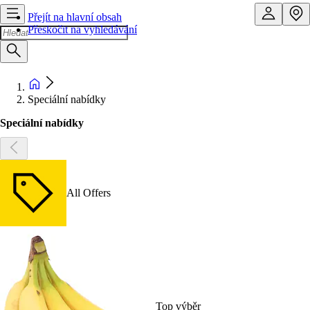
Přejít na hlavní obsah
Přeskočit na vyhledávání
Speciální nabídky
Speciální nabídky
All Offers
Top výběr