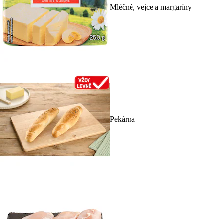
Mléčné, vejce a margaríny
Pekárna