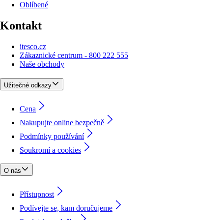
Oblíbené
Kontakt
itesco.cz
Zákaznické centrum - 800 222 555
Naše obchody
Užitečné odkazy
Cena
Nakupujte online bezpečně
Podmínky používání
Soukromí a cookies
O nás
Přístupnost
Podívejte se, kam doručujeme