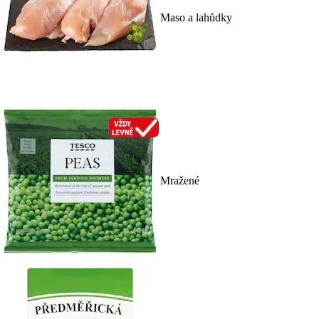
Maso a lahůdky
Mražené