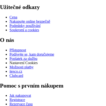
Užitečné odkazy
Cena
Nakupujte online bezpečně
Podmínky používání
Soukromí a cookies
O nás
Přístupnost
Podívejte se, kam doručujeme
Poplatek za službu
Nastavení Cookies
Možnosti platby
itesco.cz
Clubcard
Pomoc s prvním nákupem
Jak nakupovat
Registrace
Rezervace času