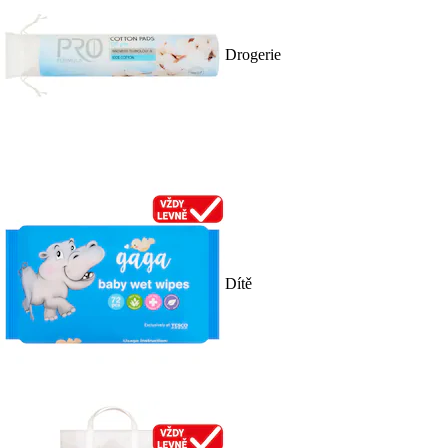
Drogerie
Dítě