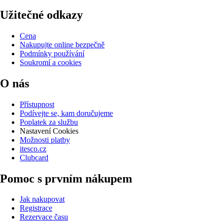
Užitečné odkazy
Cena
Nakupujte online bezpečně
Podmínky používání
Soukromí a cookies
O nás
Přístupnost
Podívejte se, kam doručujeme
Poplatek za službu
Nastavení Cookies
Možnosti platby
itesco.cz
Clubcard
Pomoc s prvním nákupem
Jak nakupovat
Registrace
Rezervace času