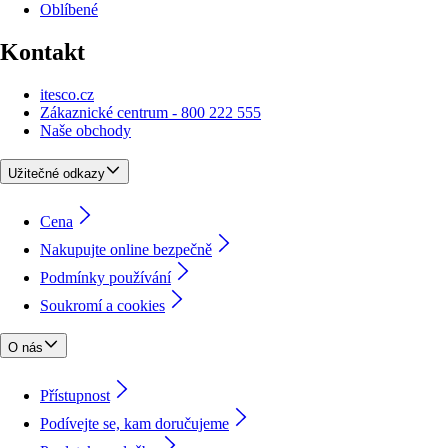
Oblíbené
Kontakt
itesco.cz
Zákaznické centrum - 800 222 555
Naše obchody
Užitečné odkazy
Cena
Nakupujte online bezpečně
Podmínky používání
Soukromí a cookies
O nás
Přístupnost
Podívejte se, kam doručujeme