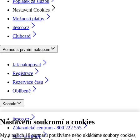
Poplatek za službu
Nastavení Cookies
Možnosti platby
itesco.cz
Clubcard
Pomoc s prvním nákupem
Jak nakupovat
Registrace
Rezervace času
Oblíbené
Kontakt
itesco.cz
Nastavení soukromí a cookies
Zákaznické centrum - 800 222 555
My a našich 18 partnerů používáme nebo ukládáme soubory cookies,
Naše obchody