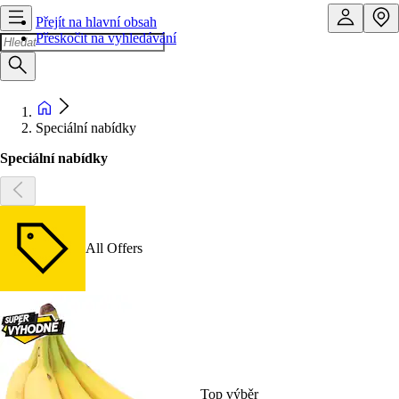
Přejít na hlavní obsah
Přeskočit na vyhledávání
Speciální nabídky
Speciální nabídky
All Offers
Top výběr