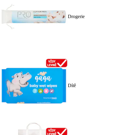
Drogerie
Dítě