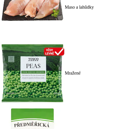
Maso a lahůdky
Mražené