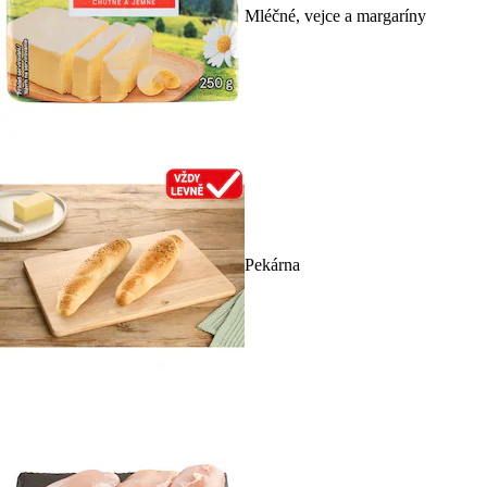
Mléčné, vejce a margaríny
Pekárna