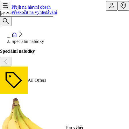
Přejít na hlavní obsah
Přeskočit na vyhledávání
Speciální nabídky
Speciální nabídky
All Offers
Top výběr