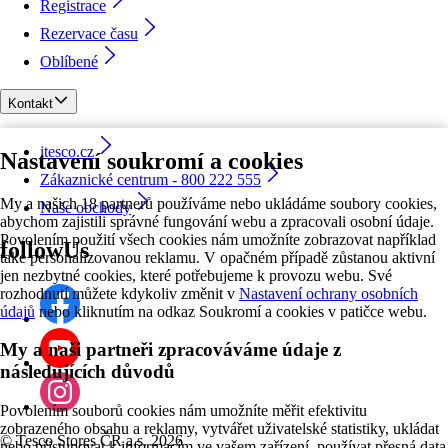
Registrace
Rezervace času
Oblíbené
Kontakt
itesco.cz
Nastavení soukromí a cookies
Zákaznické centrum - 800 222 555
My a našich 18 partnerů používáme nebo ukládáme soubory cookies,
Naše obchody
abychom zajistili správné fungování webu a zpracovali osobní údaje.
Povolením použití všech cookies nám umožníte zobrazovat například
followUs
také personalizovanou reklamu. V opačném případě zůstanou aktivní
jen nezbytné cookies, které potřebujeme k provozu webu. Své
rozhodnutí můžete kdykoliv změnit v
Nastavení ochrany osobních
údajů
nebo kliknutím na odkaz Soukromí a cookies v patičce webu.
My a naši partneři zpracováváme údaje z
následujících důvodů
Povolením souborů cookies nám umožníte měřit efektivitu
zobrazeného obsahu a reklamy, vytvářet uživatelské statistiky, ukládat
©
Tesco Stores ČR a.s. 2026
nebo přistupovat k informacím ve vašem zařízení, používat přesná data