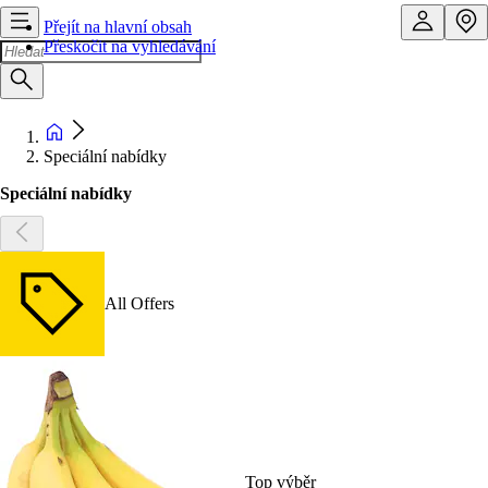
Přejít na hlavní obsah
Přeskočit na vyhledávání
Speciální nabídky
Speciální nabídky
All Offers
Top výběr