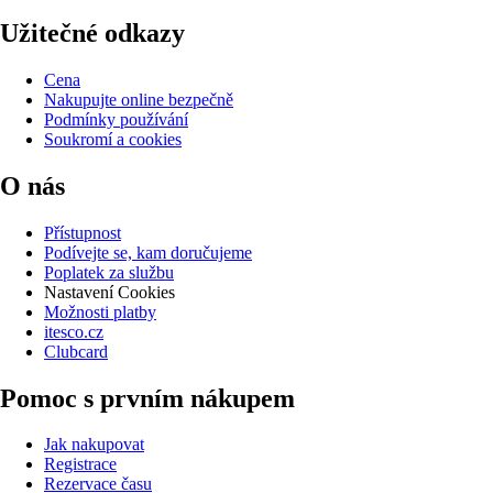
Užitečné odkazy
Cena
Nakupujte online bezpečně
Podmínky používání
Soukromí a cookies
O nás
Přístupnost
Podívejte se, kam doručujeme
Poplatek za službu
Nastavení Cookies
Možnosti platby
itesco.cz
Clubcard
Pomoc s prvním nákupem
Jak nakupovat
Registrace
Rezervace času