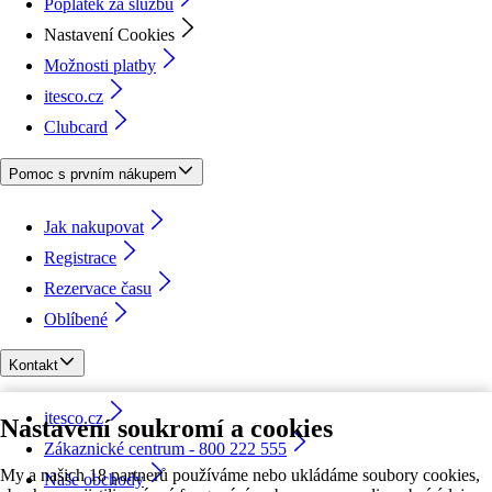
Poplatek za službu
Nastavení Cookies
Možnosti platby
itesco.cz
Clubcard
Pomoc s prvním nákupem
Jak nakupovat
Registrace
Rezervace času
Oblíbené
Kontakt
itesco.cz
Nastavení soukromí a cookies
Zákaznické centrum - 800 222 555
My a našich 18 partnerů používáme nebo ukládáme soubory cookies,
Naše obchody