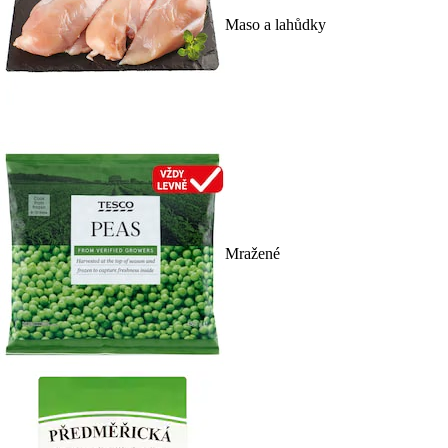
Maso a lahůdky
Mražené