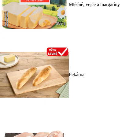
Mléčné, vejce a margaríny
Pekárna