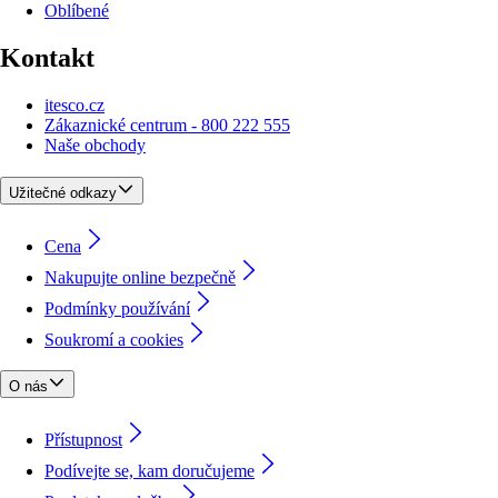
Oblíbené
Kontakt
itesco.cz
Zákaznické centrum - 800 222 555
Naše obchody
Užitečné odkazy
Cena
Nakupujte online bezpečně
Podmínky používání
Soukromí a cookies
O nás
Přístupnost
Podívejte se, kam doručujeme