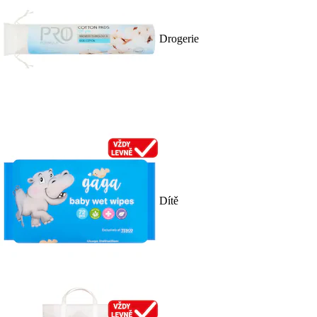
Drogerie
Dítě