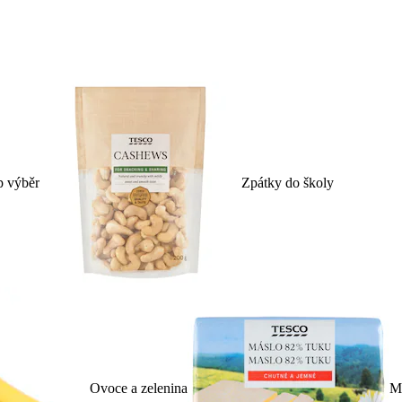
p výběr
Zpátky do školy
Ovoce a zelenina
Ml