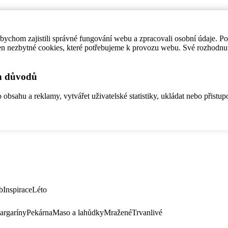
ychom zajistili správné fungování webu a zpracovali osobní údaje. P
en nezbytné cookies, které potřebujeme k provozu webu. Své rozhodnu
ch důvodů
bsahu a reklamy, vytvářet uživatelské statistiky, ukládat nebo přistup
b
Inspirace
Léto
argaríny
Pekárna
Maso a lahůdky
Mražené
Trvanlivé