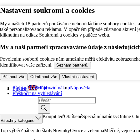
Nastavení soukromí a cookies
My a našich 18 partnerů používáme nebo ukládáme soubory cookies, ab
také personalizovanou reklamu. V opačném případě zůstanou aktivní j
kliknutím na odkaz Soukromí a cookies v patičce webu.
My a naši partneři zpracováváme údaje z následující
Povolením souborů cookies nám umožníte měřit efektivitu zobrazeného o
identifikovat vaše zařízení.
Seznam partnerů.
Přijmout vše
Odmítnout vše
Vlastní nastavení
Přejít na hlavní obsah
Můj první nákup
Nápověda
English
Přeskočit na vyhledávání
Koupit teď
Oblíbené
Speciální nabídky
Online Clu
Všechny kategorie
Top výběr
Zpátky do školy
Novinky
Ovoce a zelenina
Mléčné, vejce a m