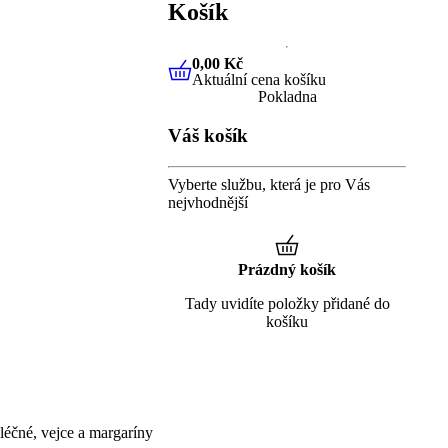
Košík
0,00 Kč
Aktuální cena košíku
0,00 Kč
Aktuální cena košíku
Pokladna
Váš košík
Vyberte službu, která je pro Vás
nejvhodnější
Prázdný košík
Tady uvidíte položky přidané do
košíku
éčné, vejce a margaríny