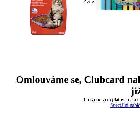
Zvíře
Omlouváme se, Clubcard nabíd
ji
Pro zobrazení platných akcí 
Speciální nabí