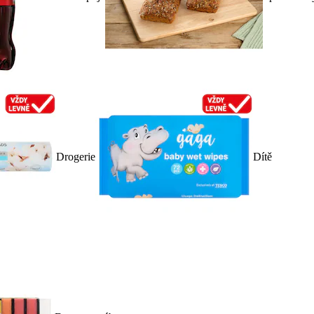
Drogerie
Dítě