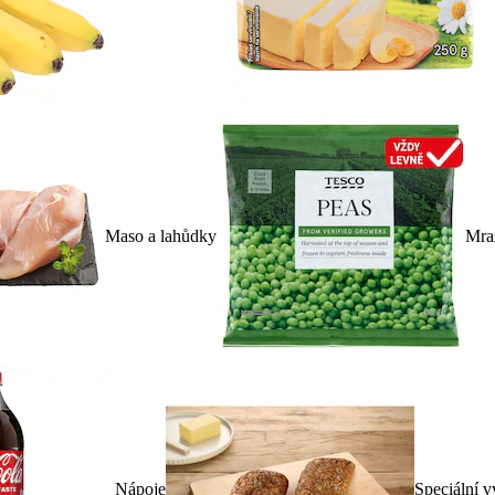
Maso a lahůdky
Mra
Nápoje
Speciální v