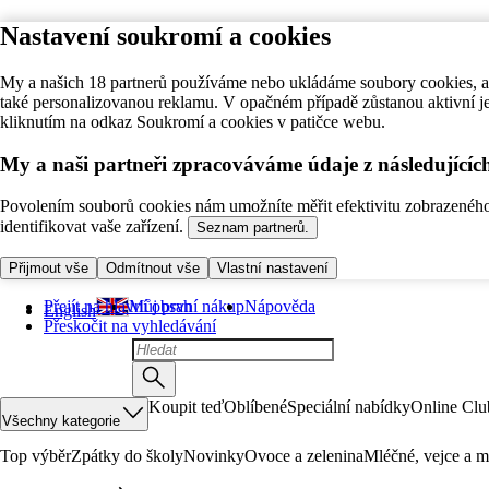
Nastavení soukromí a cookies
My a našich 18 partnerů používáme nebo ukládáme soubory cookies, ab
také personalizovanou reklamu. V opačném případě zůstanou aktivní j
kliknutím na odkaz Soukromí a cookies v patičce webu.
My a naši partneři zpracováváme údaje z následující
Povolením souborů cookies nám umožníte měřit efektivitu zobrazeného o
identifikovat vaše zařízení.
Seznam partnerů.
Přijmout vše
Odmítnout vše
Vlastní nastavení
Přejít na hlavní obsah
Můj první nákup
Nápověda
English
Přeskočit na vyhledávání
Koupit teď
Oblíbené
Speciální nabídky
Online Clu
Všechny kategorie
Top výběr
Zpátky do školy
Novinky
Ovoce a zelenina
Mléčné, vejce a m