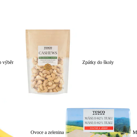
p výběr
Zpátky do školy
Ovoce a zelenina
Ml