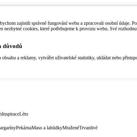
ychom zajistili správné fungování webu a zpracovali osobní údaje. P
en nezbytné cookies, které potřebujeme k provozu webu. Své rozhodnu
ch důvodů
bsahu a reklamy, vytvářet uživatelské statistiky, ukládat nebo přistup
b
Inspirace
Léto
argaríny
Pekárna
Maso a lahůdky
Mražené
Trvanlivé