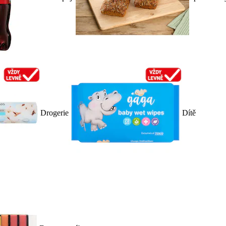
Drogerie
Dítě