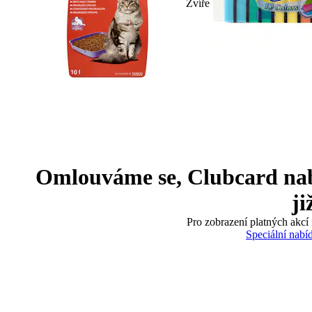
Zvíře
Omlouváme se, Clubcard nabíd
ji
Pro zobrazení platných akcí 
Speciální nabí