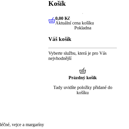
Košík
0,00 Kč
Aktuální cena košíku
0,00 Kč
Aktuální cena košíku
Pokladna
Váš košík
Vyberte službu, která je pro Vás
nejvhodnější
Prázdný košík
Tady uvidíte položky přidané do
košíku
éčné, vejce a margaríny