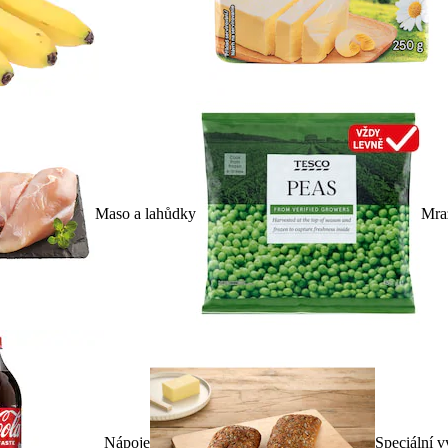
Maso a lahůdky
Mra
Nápoje
Speciální v