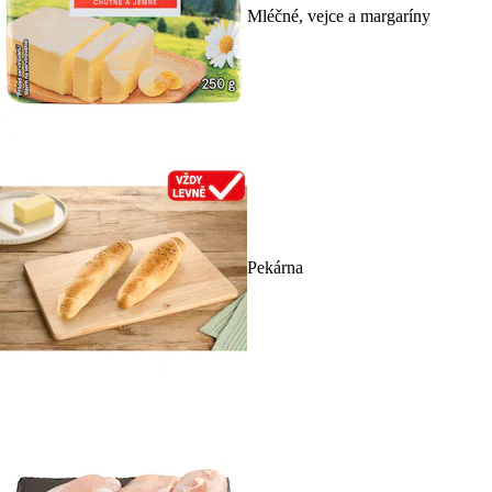
Mléčné, vejce a margaríny
Pekárna