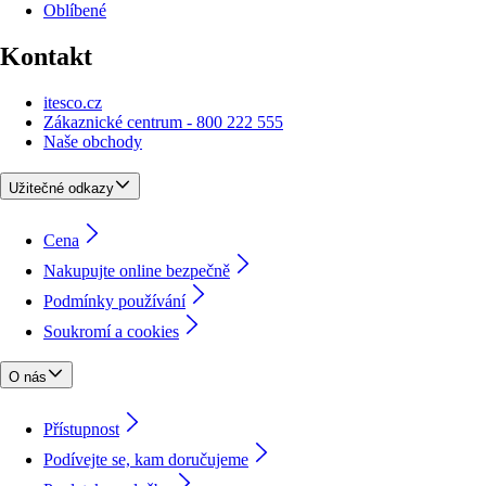
Oblíbené
Kontakt
itesco.cz
Zákaznické centrum - 800 222 555
Naše obchody
Užitečné odkazy
Cena
Nakupujte online bezpečně
Podmínky používání
Soukromí a cookies
O nás
Přístupnost
Podívejte se, kam doručujeme