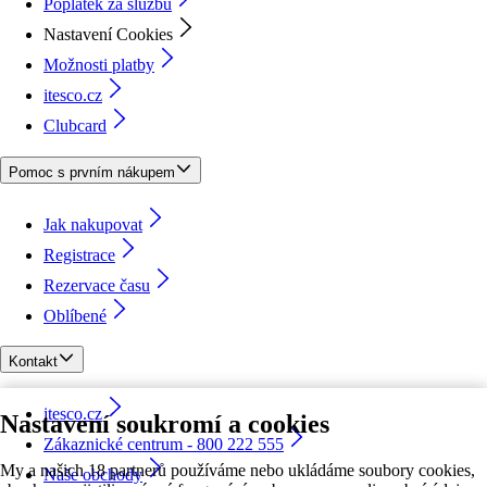
Poplatek za službu
Nastavení Cookies
Možnosti platby
itesco.cz
Clubcard
Pomoc s prvním nákupem
Jak nakupovat
Registrace
Rezervace času
Oblíbené
Kontakt
itesco.cz
Nastavení soukromí a cookies
Zákaznické centrum - 800 222 555
My a našich 18 partnerů používáme nebo ukládáme soubory cookies,
Naše obchody