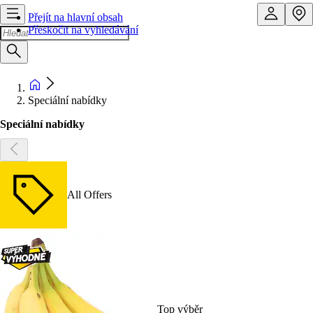
Přejít na hlavní obsah
Přeskočit na vyhledávání
Speciální nabídky
Speciální nabídky
All Offers
Top výběr