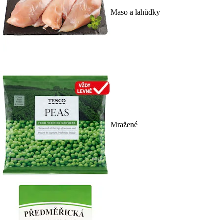
Maso a lahůdky
Mražené