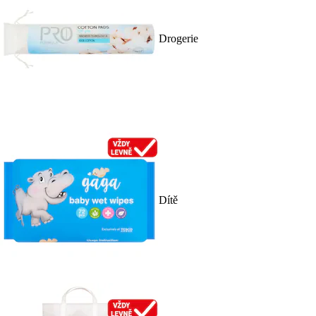
Drogerie
Dítě