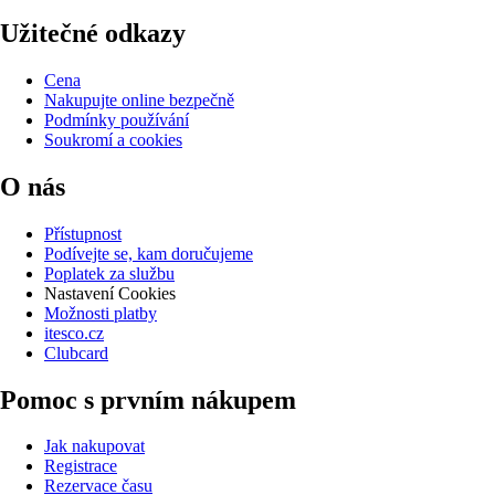
Užitečné odkazy
Cena
Nakupujte online bezpečně
Podmínky používání
Soukromí a cookies
O nás
Přístupnost
Podívejte se, kam doručujeme
Poplatek za službu
Nastavení Cookies
Možnosti platby
itesco.cz
Clubcard
Pomoc s prvním nákupem
Jak nakupovat
Registrace
Rezervace času