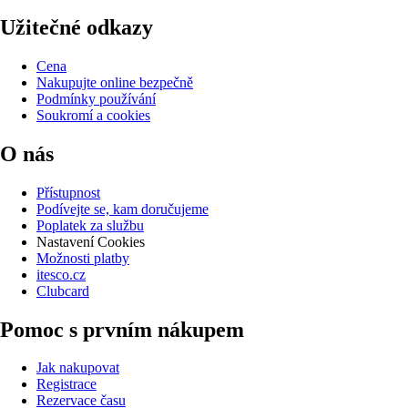
Užitečné odkazy
Cena
Nakupujte online bezpečně
Podmínky používání
Soukromí a cookies
O nás
Přístupnost
Podívejte se, kam doručujeme
Poplatek za službu
Nastavení Cookies
Možnosti platby
itesco.cz
Clubcard
Pomoc s prvním nákupem
Jak nakupovat
Registrace
Rezervace času