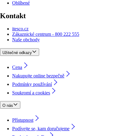
Oblíbené
Kontakt
itesco.cz
Zákaznické centrum - 800 222 555
Naše obchody
Užitečné odkazy
Cena
Nakupujte online bezpečně
Podmínky používání
Soukromí a cookies
O nás
Přístupnost
Podívejte se, kam doručujeme