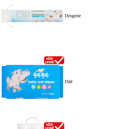
Drogerie
Dítě