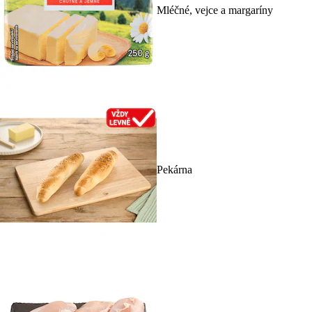
Mléčné, vejce a margaríny
Pekárna