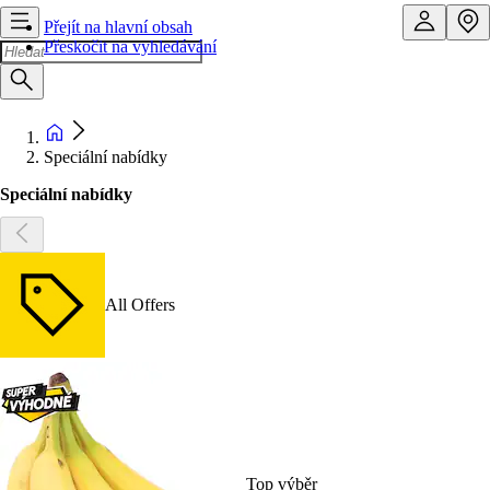
Přejít na hlavní obsah
Přeskočit na vyhledávání
Speciální nabídky
Speciální nabídky
All Offers
Top výběr