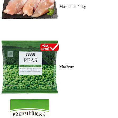
Maso a lahůdky
Mražené