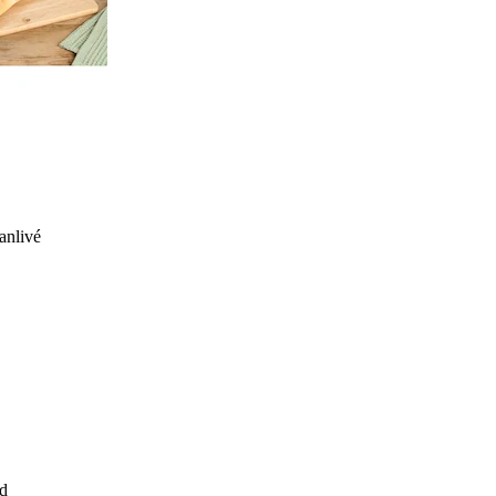
anlivé
d