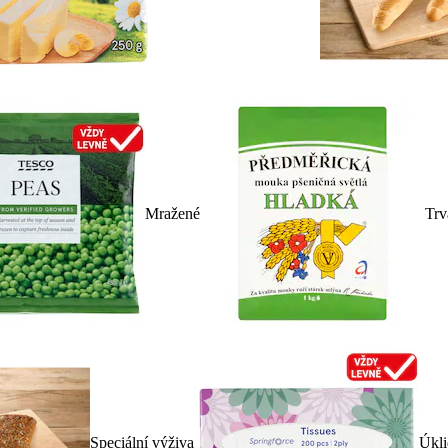
Mražené
Trv
Speciální výživa
Úkli