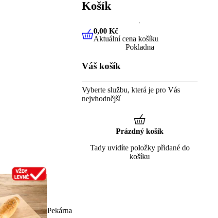
Košík
0,00 Kč
Aktuální cena košíku
0,00 Kč
Aktuální cena košíku
Pokladna
Váš košík
Vyberte službu, která je pro Vás
nejvhodnější
Prázdný košík
Tady uvidíte položky přidané do
košíku
Pekárna