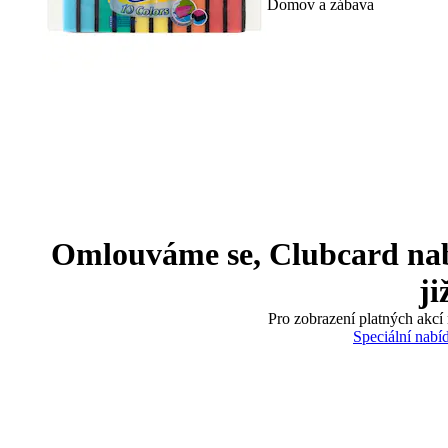
Domov a zábava
Omlouváme se, Clubcard nabíd
ji
Pro zobrazení platných akcí 
Speciální nabí