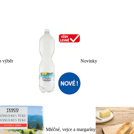
p výběr
Novinky
Mléčné, vejce a margaríny