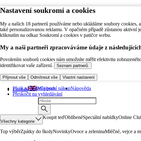
Nastavení soukromí a cookies
My a našich 18 partnerů používáme nebo ukládáme soubory cookies, ab
také personalizovanou reklamu. V opačném případě zůstanou aktivní j
kliknutím na odkaz Soukromí a cookies v patičce webu.
My a naši partneři zpracováváme údaje z následující
Povolením souborů cookies nám umožníte měřit efektivitu zobrazeného o
identifikovat vaše zařízení.
Seznam partnerů.
Přijmout vše
Odmítnout vše
Vlastní nastavení
Přejít na hlavní obsah
Můj první nákup
Nápověda
English
Přeskočit na vyhledávání
Koupit teď
Oblíbené
Speciální nabídky
Online Clu
Všechny kategorie
Top výběr
Zpátky do školy
Novinky
Ovoce a zelenina
Mléčné, vejce a m