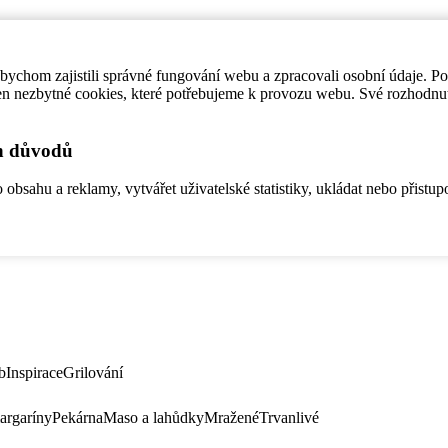
ychom zajistili správné fungování webu a zpracovali osobní údaje. P
en nezbytné cookies, které potřebujeme k provozu webu. Své rozhodnu
ch důvodů
bsahu a reklamy, vytvářet uživatelské statistiky, ukládat nebo přistup
b
Inspirace
Grilování
argaríny
Pekárna
Maso a lahůdky
Mražené
Trvanlivé