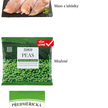
Maso a lahůdky
Mražené