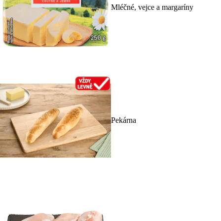
Mléčné, vejce a margaríny
Pekárna