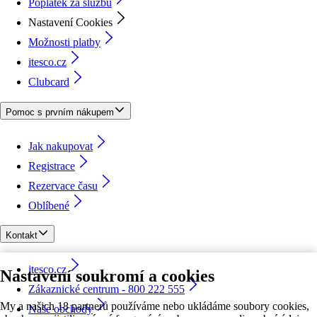
Poplatek za službu
Nastavení Cookies
Možnosti platby
itesco.cz
Clubcard
Pomoc s prvním nákupem
Jak nakupovat
Registrace
Rezervace času
Oblíbené
Kontakt
itesco.cz
Nastavení soukromí a cookies
Zákaznické centrum - 800 222 555
My a našich 18 partnerů používáme nebo ukládáme soubory cookies,
Naše obchody