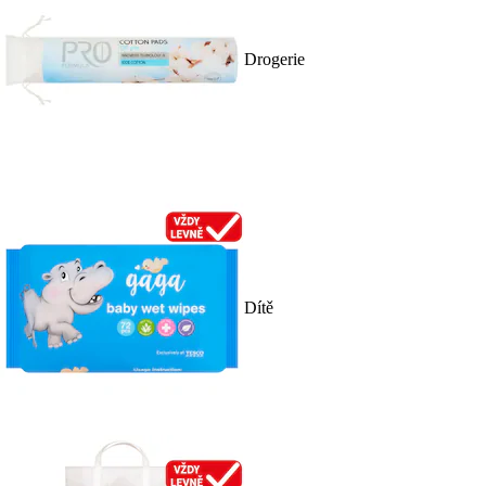
Drogerie
Dítě