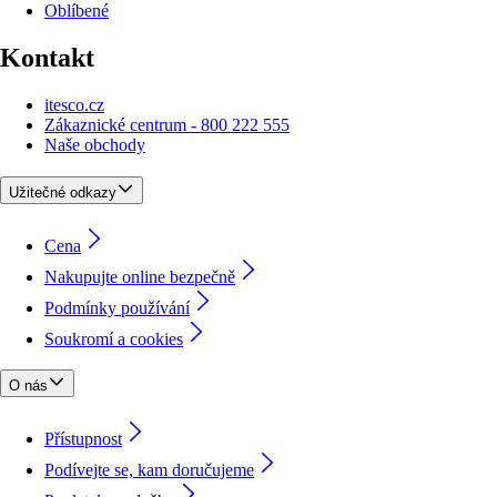
Oblíbené
Kontakt
itesco.cz
Zákaznické centrum - 800 222 555
Naše obchody
Užitečné odkazy
Cena
Nakupujte online bezpečně
Podmínky používání
Soukromí a cookies
O nás
Přístupnost
Podívejte se, kam doručujeme