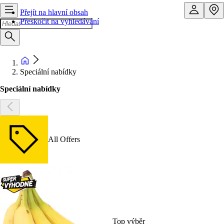
Přejít na hlavní obsah
Přeskočit na vyhledávání
Speciální nabídky
Speciální nabídky
All Offers
Top výběr