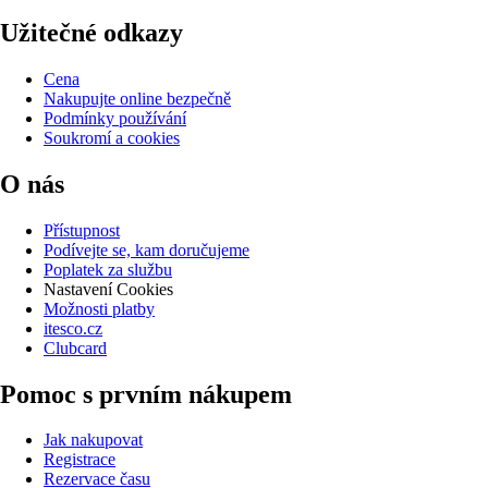
Užitečné odkazy
Cena
Nakupujte online bezpečně
Podmínky používání
Soukromí a cookies
O nás
Přístupnost
Podívejte se, kam doručujeme
Poplatek za službu
Nastavení Cookies
Možnosti platby
itesco.cz
Clubcard
Pomoc s prvním nákupem
Jak nakupovat
Registrace
Rezervace času