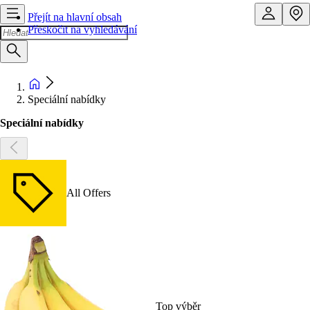
Přejít na hlavní obsah
Přeskočit na vyhledávání
Speciální nabídky
Speciální nabídky
All Offers
Top výběr