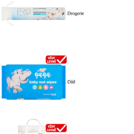
Drogerie
Dítě