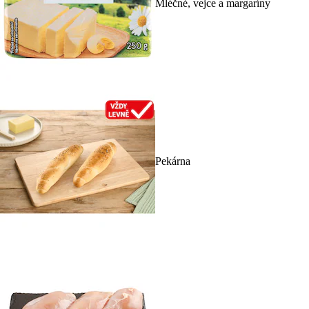
Mléčné, vejce a margaríny
Pekárna