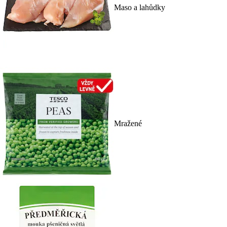
Maso a lahůdky
Mražené