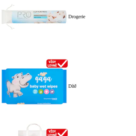
Drogerie
Dítě