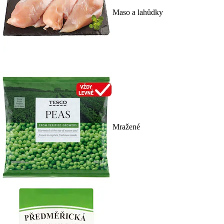
Maso a lahůdky
Mražené