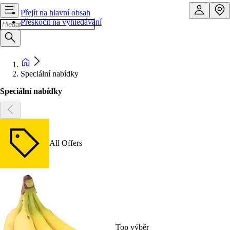
Přejít na hlavní obsah
Přeskočit na vyhledávání
Speciální nabídky
Speciální nabídky
All Offers
Top výběr