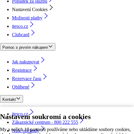
Poplatek za službu
Nastavení Cookies
Možnosti platby
itesco.cz
Clubcard
Pomoc s prvním nákupem
Jak nakupovat
Registrace
Rezervace času
Oblíbené
Kontakt
itesco.cz
Nastavení soukromí a cookies
Zákaznické centrum - 800 222 555
My a našich 18 partnerů používáme nebo ukládáme soubory cookies,
Naše obchody