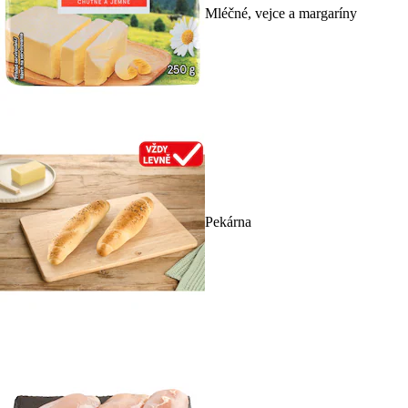
Mléčné, vejce a margaríny
Pekárna