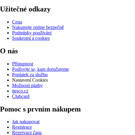
Užitečné odkazy
Cena
Nakupujte online bezpečně
Podmínky používání
Soukromí a cookies
O nás
Přístupnost
Podívejte se, kam doručujeme
Poplatek za službu
Nastavení Cookies
Možnosti platby
itesco.cz
Clubcard
Pomoc s prvním nákupem
Jak nakupovat
Registrace
Rezervace času