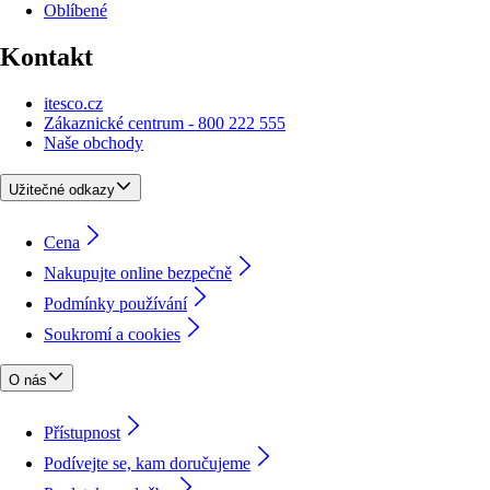
Oblíbené
Kontakt
itesco.cz
Zákaznické centrum - 800 222 555
Naše obchody
Užitečné odkazy
Cena
Nakupujte online bezpečně
Podmínky používání
Soukromí a cookies
O nás
Přístupnost
Podívejte se, kam doručujeme