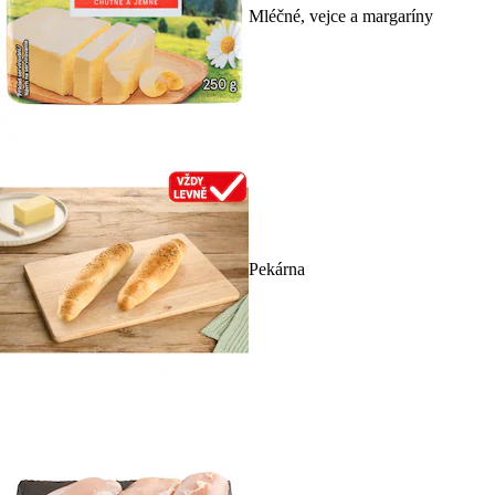
Mléčné, vejce a margaríny
Pekárna