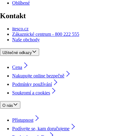
Oblíbené
Kontakt
itesco.cz
Zákaznické centrum - 800 222 555
Naše obchody
Užitečné odkazy
Cena
Nakupujte online bezpečně
Podmínky používání
Soukromí a cookies
O nás
Přístupnost
Podívejte se, kam doručujeme