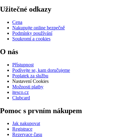
Užitečné odkazy
Cena
Nakupujte online bezpečně
Podmínky používání
Soukromí a cookies
O nás
Přístupnost
Podívejte se, kam doručujeme
Poplatek za službu
Nastavení Cookies
Možnosti platby
itesco.cz
Clubcard
Pomoc s prvním nákupem
Jak nakupovat
Registrace
Rezervace času