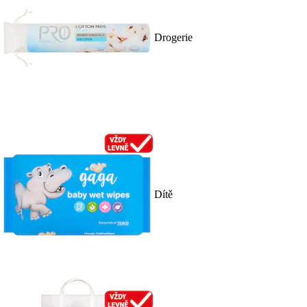
Drogerie
Dítě