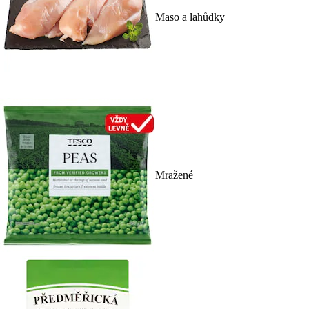
Maso a lahůdky
Mražené