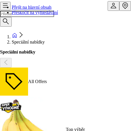
Přejít na hlavní obsah
Přeskočit na vyhledávání
Speciální nabídky
Speciální nabídky
All Offers
Top výběr