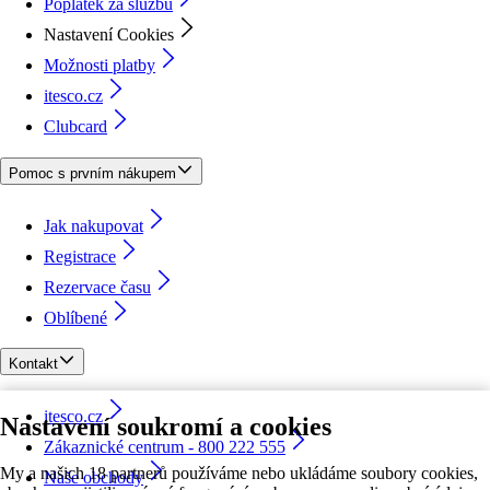
Poplatek za službu
Nastavení Cookies
Možnosti platby
itesco.cz
Clubcard
Pomoc s prvním nákupem
Jak nakupovat
Registrace
Rezervace času
Oblíbené
Kontakt
itesco.cz
Nastavení soukromí a cookies
Zákaznické centrum - 800 222 555
My a našich 18 partnerů používáme nebo ukládáme soubory cookies,
Naše obchody