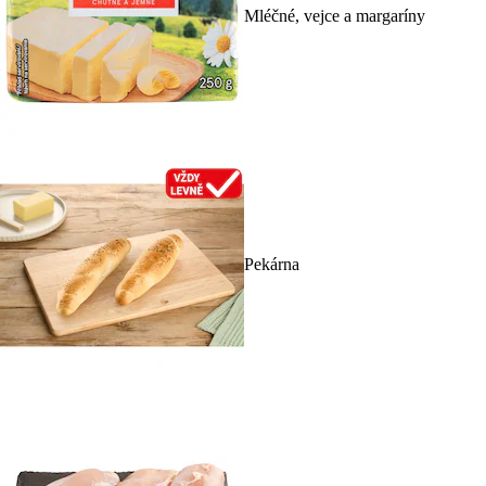
Mléčné, vejce a margaríny
Pekárna