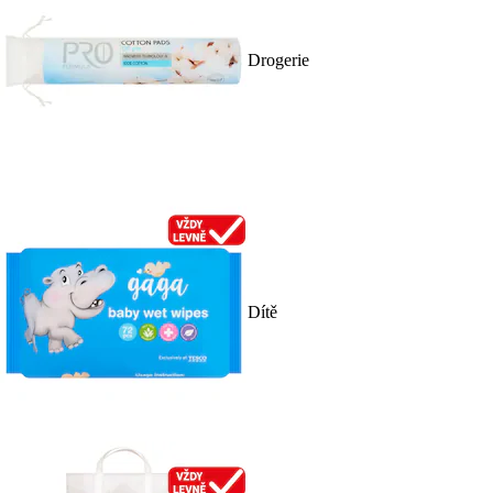
Drogerie
Dítě