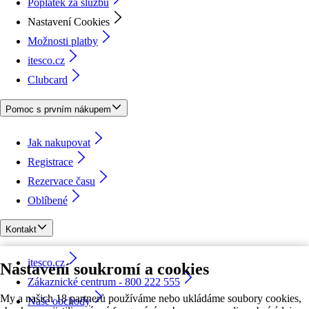
Poplatek za službu
Nastavení Cookies
Možnosti platby
itesco.cz
Clubcard
Pomoc s prvním nákupem
Jak nakupovat
Registrace
Rezervace času
Oblíbené
Kontakt
itesco.cz
Nastavení soukromí a cookies
Zákaznické centrum - 800 222 555
My a našich 18 partnerů používáme nebo ukládáme soubory cookies,
Naše obchody