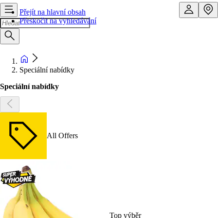
Přejít na hlavní obsah
Přeskočit na vyhledávání
Speciální nabídky
Speciální nabídky
All Offers
Top výběr