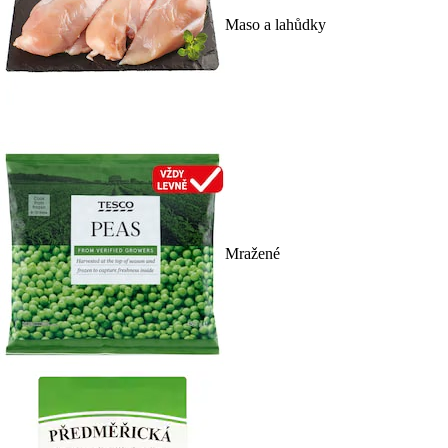
Maso a lahůdky
Mražené