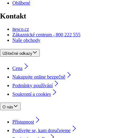
Oblíbené
Kontakt
itesco.cz
Zákaznické centrum - 800 222 555
Naše obchody
Užitečné odkazy
Cena
Nakupujte online bezpečně
Podmínky používání
Soukromí a cookies
O nás
Přístupnost
Podívejte se, kam doručujeme