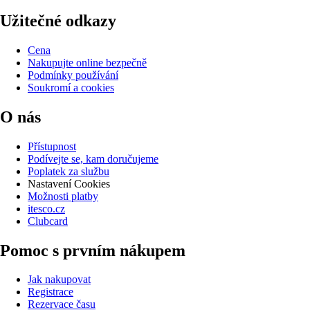
Užitečné odkazy
Cena
Nakupujte online bezpečně
Podmínky používání
Soukromí a cookies
O nás
Přístupnost
Podívejte se, kam doručujeme
Poplatek za službu
Nastavení Cookies
Možnosti platby
itesco.cz
Clubcard
Pomoc s prvním nákupem
Jak nakupovat
Registrace
Rezervace času