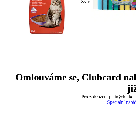
Zvíře
Omlouváme se, Clubcard nabíd
ji
Pro zobrazení platných akcí 
Speciální nabí