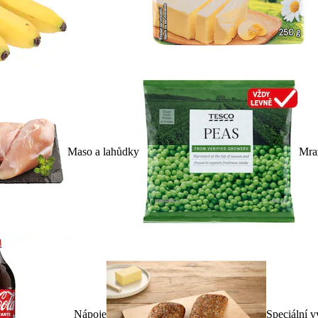
Maso a lahůdky
Mra
Nápoje
Speciální v