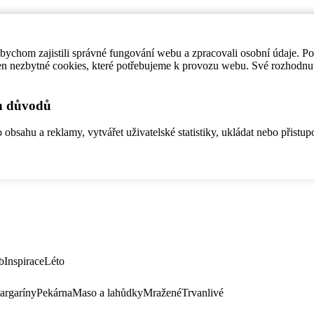
ychom zajistili správné fungování webu a zpracovali osobní údaje. P
en nezbytné cookies, které potřebujeme k provozu webu. Své rozhodnu
ch důvodů
bsahu a reklamy, vytvářet uživatelské statistiky, ukládat nebo přistup
b
Inspirace
Léto
argaríny
Pekárna
Maso a lahůdky
Mražené
Trvanlivé