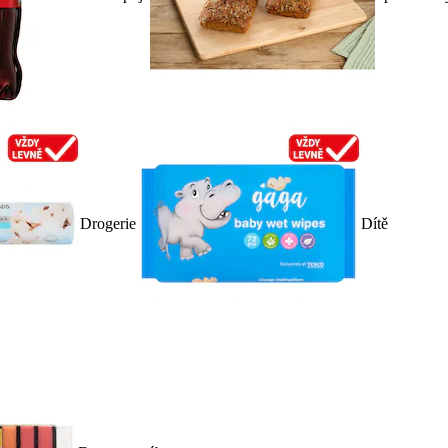
Drogerie
Dítě