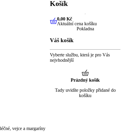
Košík
0,00 Kč
Aktuální cena košíku
0,00 Kč
Aktuální cena košíku
Pokladna
Váš košík
Vyberte službu, která je pro Vás
nejvhodnější
Prázdný košík
Tady uvidíte položky přidané do
košíku
éčné, vejce a margaríny