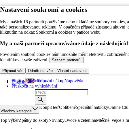
Nastavení soukromí a cookies
My a našich 18 partnerů používáme nebo ukládáme soubory cookies, ab
také personalizovanou reklamu. V opačném případě zůstanou aktivní j
kliknutím na odkaz Soukromí a cookies v patičce webu.
My a naši partneři zpracováváme údaje z následující
Povolením souborů cookies nám umožníte měřit efektivitu zobrazeného o
identifikovat vaše zařízení.
Seznam partnerů.
Přijmout vše
Odmítnout vše
Vlastní nastavení
Přejít na hlavní obsah
Můj první nákup
Nápověda
English
Přeskočit na vyhledávání
Koupit teď
Oblíbené
Speciální nabídky
Online Clu
Všechny kategorie
Top výběr
Zpátky do školy
Novinky
Ovoce a zelenina
Mléčné, vejce a m