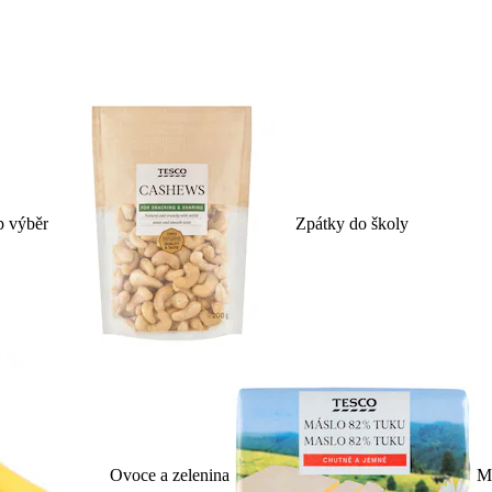
p výběr
Zpátky do školy
Ovoce a zelenina
Ml