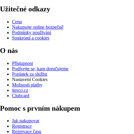
Užitečné odkazy
Cena
Nakupujte online bezpečně
Podmínky používání
Soukromí a cookies
O nás
Přístupnost
Podívejte se, kam doručujeme
Poplatek za službu
Nastavení Cookies
Možnosti platby
itesco.cz
Clubcard
Pomoc s prvním nákupem
Jak nakupovat
Registrace
Rezervace času