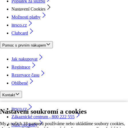
Poplatek za službu
Nastavení Cookies
Možnosti platby
itesco.cz
Clubcard
Pomoc s prvním nákupem
Jak nakupovat
Registrace
Rezervace času
Oblíbené
Kontakt
itesco.cz
Nastavení soukromí a cookies
Zákaznické centrum - 800 222 555
My a našich 18 partnerů používáme nebo ukládáme soubory cookies,
Naše obchody