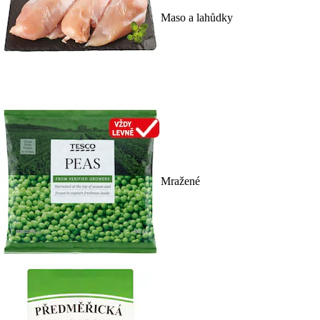
Maso a lahůdky
Mražené