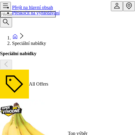
Přejít na hlavní obsah
Přeskočit na vyhledávání
Speciální nabídky
Speciální nabídky
All Offers
Top výběr