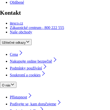
Oblíbené
Kontakt
itesco.cz
Zákaznické centrum - 800 222 555
Naše obchody
Užitečné odkazy
Cena
Nakupujte online bezpečně
Podmínky používání
Soukromí a cookies
O nás
Přístupnost
Podívejte se, kam doručujeme