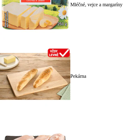
Mléčné, vejce a margaríny
Pekárna