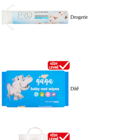
Drogerie
Dítě