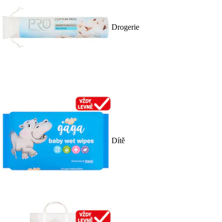
Drogerie
Dítě