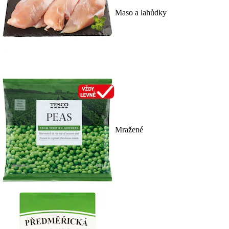
Maso a lahůdky
Mražené