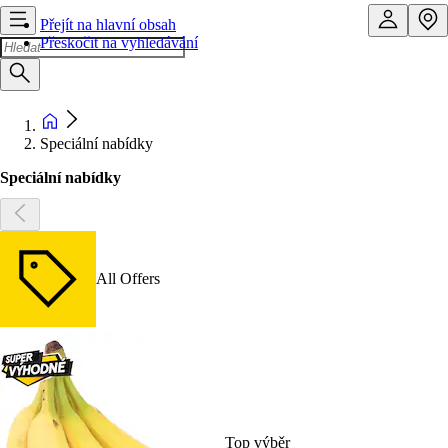
Přejít na hlavní obsah
Přeskočit na vyhledávání
Speciální nabídky
Speciální nabídky
All Offers
Top výběr