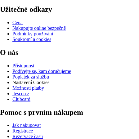
Užitečné odkazy
Cena
Nakupujte online bezpečně
Podmínky používání
Soukromí a cookies
O nás
Přístupnost
Podívejte se, kam doručujeme
Poplatek za službu
Nastavení Cookies
Možnosti platby
itesco.cz
Clubcard
Pomoc s prvním nákupem
Jak nakupovat
Registrace
Rezervace času