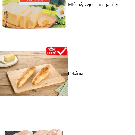
Mléčné, vejce a margaríny
Pekárna