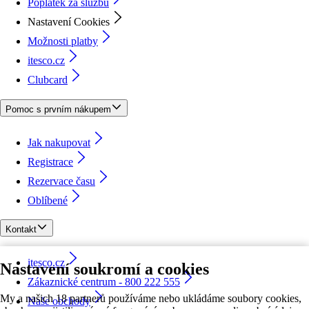
Poplatek za službu
Nastavení Cookies
Možnosti platby
itesco.cz
Clubcard
Pomoc s prvním nákupem
Jak nakupovat
Registrace
Rezervace času
Oblíbené
Kontakt
itesco.cz
Nastavení soukromí a cookies
Zákaznické centrum - 800 222 555
My a našich 18 partnerů používáme nebo ukládáme soubory cookies,
Naše obchody