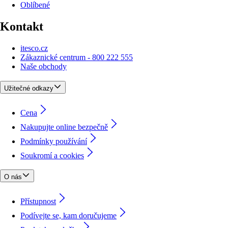
Oblíbené
Kontakt
itesco.cz
Zákaznické centrum - 800 222 555
Naše obchody
Užitečné odkazy
Cena
Nakupujte online bezpečně
Podmínky používání
Soukromí a cookies
O nás
Přístupnost
Podívejte se, kam doručujeme