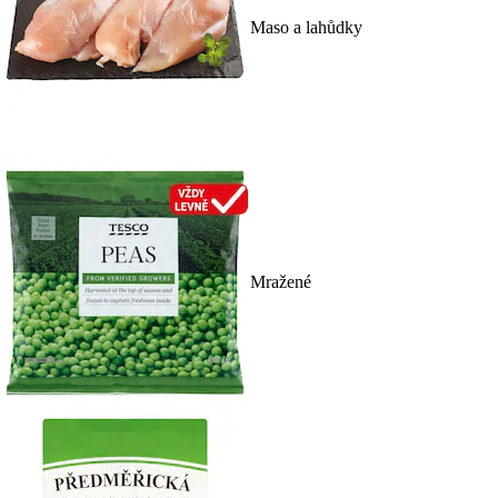
Maso a lahůdky
Mražené