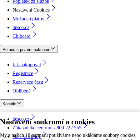
Poplatek za službu
Nastavení Cookies
Možnosti platby
itesco.cz
Clubcard
Pomoc s prvním nákupem
Jak nakupovat
Registrace
Rezervace času
Oblíbené
Kontakt
itesco.cz
Nastavení soukromí a cookies
Zákaznické centrum - 800 222 555
My a našich 18 partnerů používáme nebo ukládáme soubory cookies,
Naše obchody