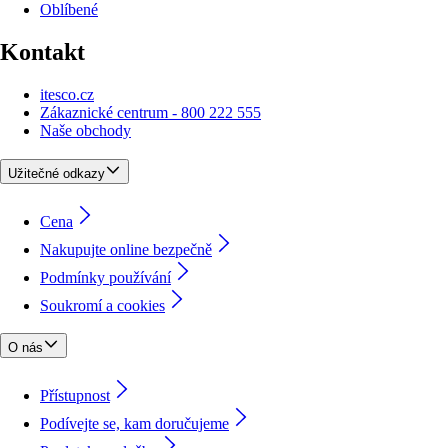
Oblíbené
Kontakt
itesco.cz
Zákaznické centrum - 800 222 555
Naše obchody
Užitečné odkazy
Cena
Nakupujte online bezpečně
Podmínky používání
Soukromí a cookies
O nás
Přístupnost
Podívejte se, kam doručujeme