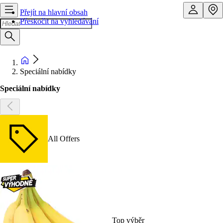
Přejít na hlavní obsah
Přeskočit na vyhledávání
Speciální nabídky
Speciální nabídky
All Offers
Top výběr