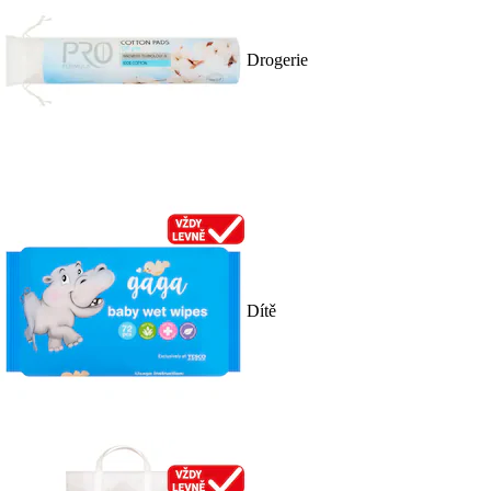
Drogerie
Dítě