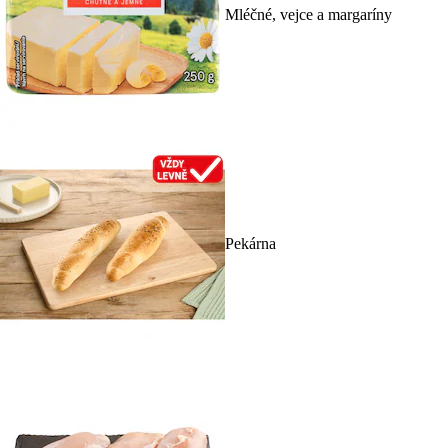
Mléčné, vejce a margaríny
Pekárna