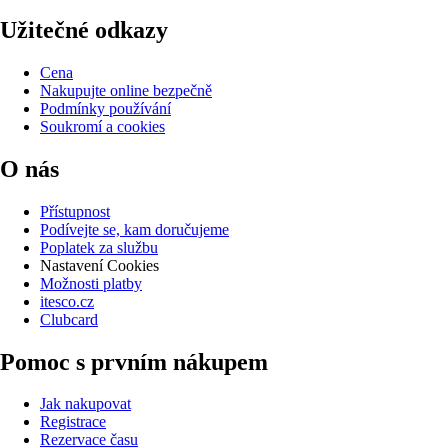
Užitečné odkazy
Cena
Nakupujte online bezpečně
Podmínky používání
Soukromí a cookies
O nás
Přístupnost
Podívejte se, kam doručujeme
Poplatek za službu
Nastavení Cookies
Možnosti platby
itesco.cz
Clubcard
Pomoc s prvním nákupem
Jak nakupovat
Registrace
Rezervace času