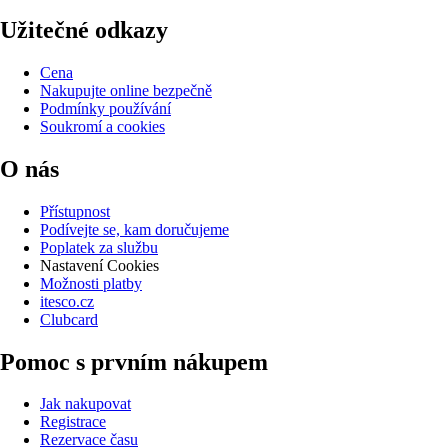
Užitečné odkazy
Cena
Nakupujte online bezpečně
Podmínky používání
Soukromí a cookies
O nás
Přístupnost
Podívejte se, kam doručujeme
Poplatek za službu
Nastavení Cookies
Možnosti platby
itesco.cz
Clubcard
Pomoc s prvním nákupem
Jak nakupovat
Registrace
Rezervace času