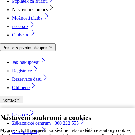
Poplatek za službu
Nastavení Cookies
Možnosti platby
itesco.cz
Clubcard
Pomoc s prvním nákupem
Jak nakupovat
Registrace
Rezervace času
Oblíbené
Kontakt
itesco.cz
Nastavení soukromí a cookies
Zákaznické centrum - 800 222 555
My a našich 18 partnerů používáme nebo ukládáme soubory cookies,
Naše obchody