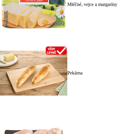
Mléčné, vejce a margaríny
Pekárna