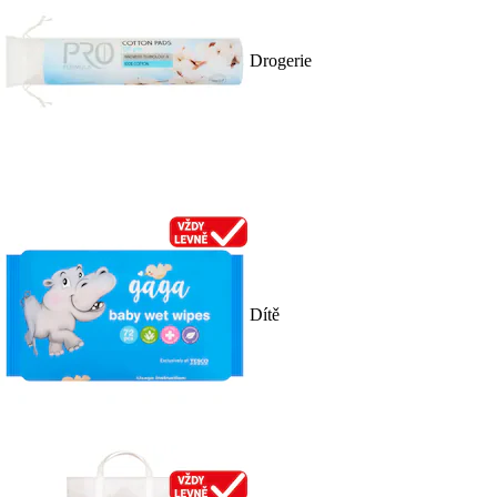
Drogerie
Dítě