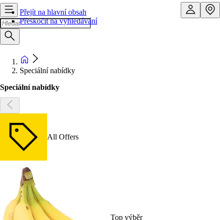
Přejít na hlavní obsah
Přeskočit na vyhledávání
Speciální nabídky
Speciální nabídky
All Offers
Top výběr