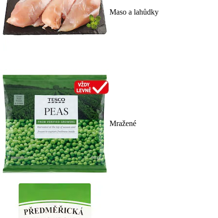
Maso a lahůdky
Mražené