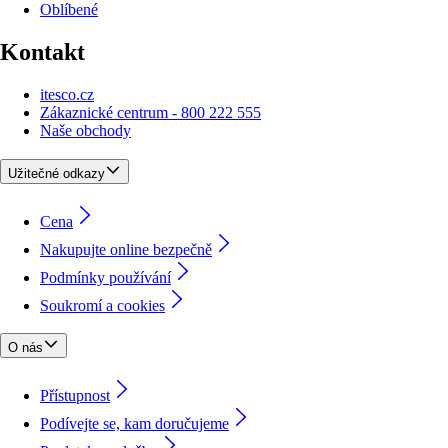
Oblíbené
Kontakt
itesco.cz
Zákaznické centrum - 800 222 555
Naše obchody
Užitečné odkazy
Cena
Nakupujte online bezpečně
Podmínky používání
Soukromí a cookies
O nás
Přístupnost
Podívejte se, kam doručujeme