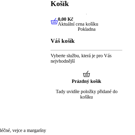
Košík
0,00 Kč
Aktuální cena košíku
0,00 Kč
Aktuální cena košíku
Pokladna
Váš košík
Vyberte službu, která je pro Vás
nejvhodnější
Prázdný košík
Tady uvidíte položky přidané do
košíku
éčné, vejce a margaríny