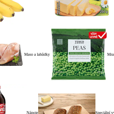
Maso a lahůdky
Mra
Nápoje
Speciální v