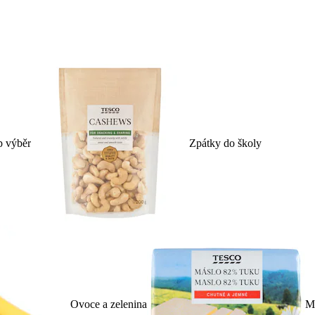
p výběr
Zpátky do školy
Ovoce a zelenina
Ml