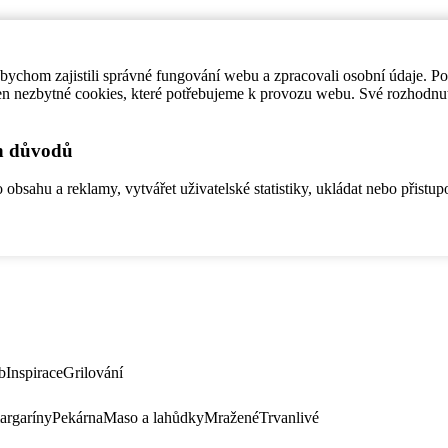
ychom zajistili správné fungování webu a zpracovali osobní údaje. P
en nezbytné cookies, které potřebujeme k provozu webu. Své rozhodnu
ch důvodů
bsahu a reklamy, vytvářet uživatelské statistiky, ukládat nebo přistup
b
Inspirace
Grilování
argaríny
Pekárna
Maso a lahůdky
Mražené
Trvanlivé