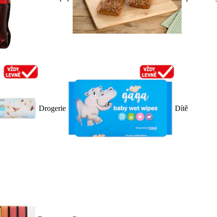
Drogerie
Dítě