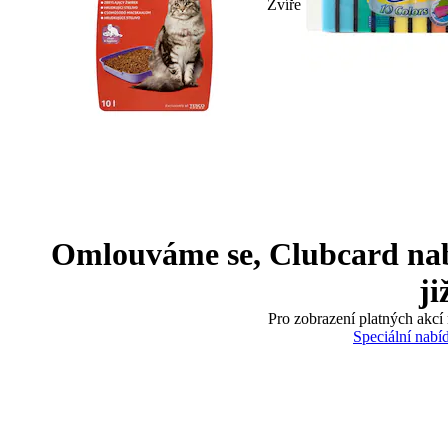
Zvíře
Omlouváme se, Clubcard nabíd
ji
Pro zobrazení platných akcí 
Speciální nabí