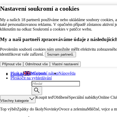
Nastavení soukromí a cookies
My a našich 18 partnerů používáme nebo ukládáme soubory cookies, ab
také personalizovanou reklamu. V opačném případě zůstanou aktivní j
kliknutím na odkaz Soukromí a cookies v patičce webu.
My a naši partneři zpracováváme údaje z následující
Povolením souborů cookies nám umožníte měřit efektivitu zobrazeného o
identifikovat vaše zařízení.
Seznam partnerů.
Přijmout vše
Odmítnout vše
Vlastní nastavení
Přejít na hlavní obsah
Můj první nákup
Nápověda
English
Přeskočit na vyhledávání
Koupit teď
Oblíbené
Speciální nabídky
Online Clu
Všechny kategorie
Top výběr
Zpátky do školy
Novinky
Ovoce a zelenina
Mléčné, vejce a m