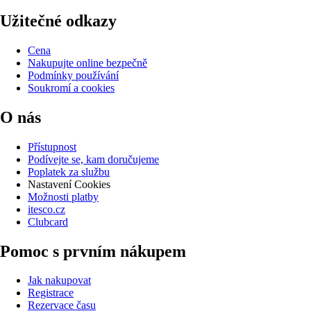
Užitečné odkazy
Cena
Nakupujte online bezpečně
Podmínky používání
Soukromí a cookies
O nás
Přístupnost
Podívejte se, kam doručujeme
Poplatek za službu
Nastavení Cookies
Možnosti platby
itesco.cz
Clubcard
Pomoc s prvním nákupem
Jak nakupovat
Registrace
Rezervace času