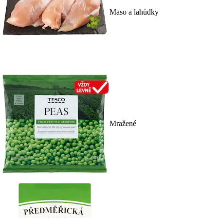
Maso a lahůdky
Mražené