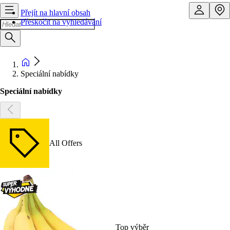
Přejít na hlavní obsah
Přeskočit na vyhledávání
Speciální nabídky
Speciální nabídky
All Offers
Top výběr