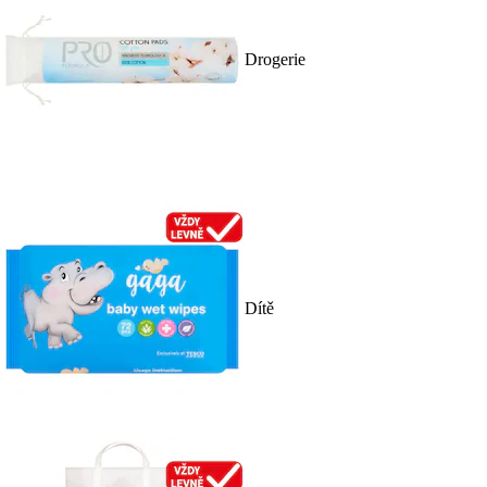
Drogerie
Dítě