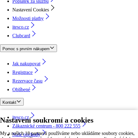
Poplatek za službu
Nastavení Cookies
Možnosti platby
itesco.cz
Clubcard
Pomoc s prvním nákupem
Jak nakupovat
Registrace
Rezervace času
Oblíbené
Kontakt
itesco.cz
Nastavení soukromí a cookies
Zákaznické centrum - 800 222 555
My a našich 18 partnerů používáme nebo ukládáme soubory cookies,
Naše obchody