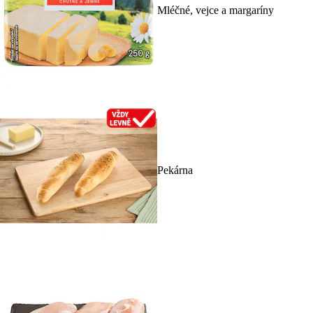
Mléčné, vejce a margaríny
Pekárna