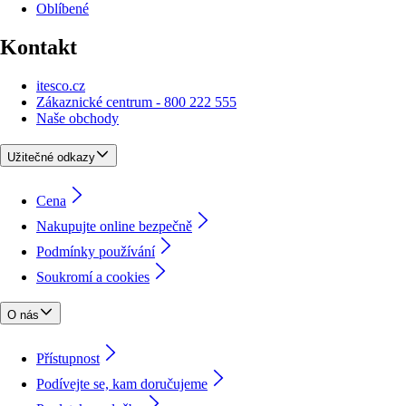
Oblíbené
Kontakt
itesco.cz
Zákaznické centrum - 800 222 555
Naše obchody
Užitečné odkazy
Cena
Nakupujte online bezpečně
Podmínky používání
Soukromí a cookies
O nás
Přístupnost
Podívejte se, kam doručujeme