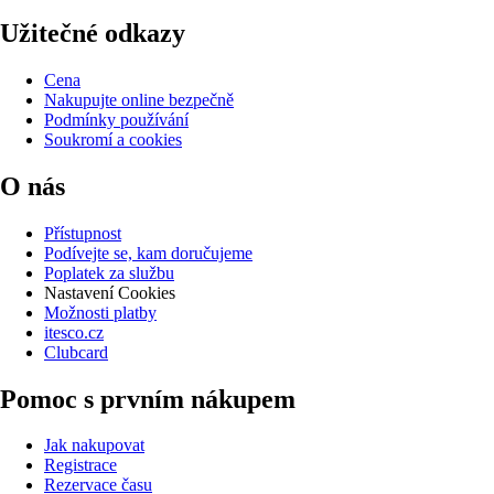
Užitečné odkazy
Cena
Nakupujte online bezpečně
Podmínky používání
Soukromí a cookies
O nás
Přístupnost
Podívejte se, kam doručujeme
Poplatek za službu
Nastavení Cookies
Možnosti platby
itesco.cz
Clubcard
Pomoc s prvním nákupem
Jak nakupovat
Registrace
Rezervace času