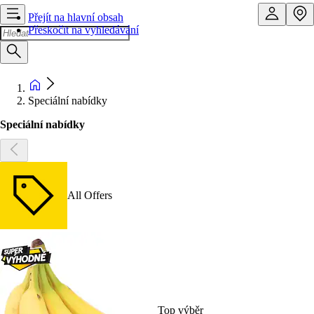
Přejít na hlavní obsah
Přeskočit na vyhledávání
Speciální nabídky
Speciální nabídky
All Offers
Top výběr