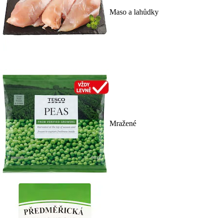
Maso a lahůdky
Mražené