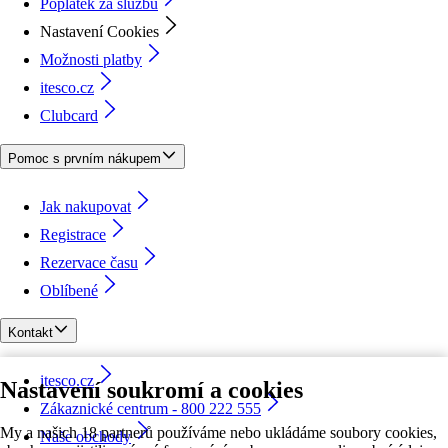
Poplatek za službu
Nastavení Cookies
Možnosti platby
itesco.cz
Clubcard
Pomoc s prvním nákupem
Jak nakupovat
Registrace
Rezervace času
Oblíbené
Kontakt
itesco.cz
Nastavení soukromí a cookies
Zákaznické centrum - 800 222 555
My a našich 18 partnerů používáme nebo ukládáme soubory cookies,
Naše obchody