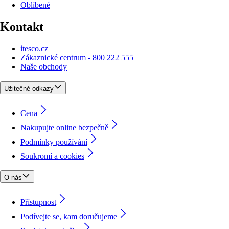
Oblíbené
Kontakt
itesco.cz
Zákaznické centrum - 800 222 555
Naše obchody
Užitečné odkazy
Cena
Nakupujte online bezpečně
Podmínky používání
Soukromí a cookies
O nás
Přístupnost
Podívejte se, kam doručujeme