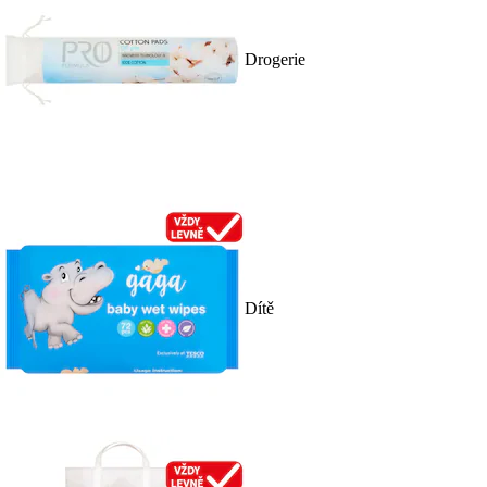
Drogerie
Dítě