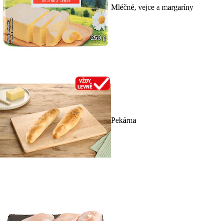
Mléčné, vejce a margaríny
Pekárna