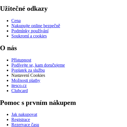
Užitečné odkazy
Cena
Nakupujte online bezpečně
Podmínky používání
Soukromí a cookies
O nás
Přístupnost
Podívejte se, kam doručujeme
Poplatek za službu
Nastavení Cookies
Možnosti platby
itesco.cz
Clubcard
Pomoc s prvním nákupem
Jak nakupovat
Registrace
Rezervace času