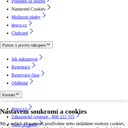
Poplatek za službu
Nastavení Cookies
Možnosti platby
itesco.cz
Clubcard
Pomoc s prvním nákupem
Jak nakupovat
Registrace
Rezervace času
Oblíbené
Kontakt
itesco.cz
Nastavení soukromí a cookies
Zákaznické centrum - 800 222 555
My a našich 18 partnerů používáme nebo ukládáme soubory cookies,
Naše obchody