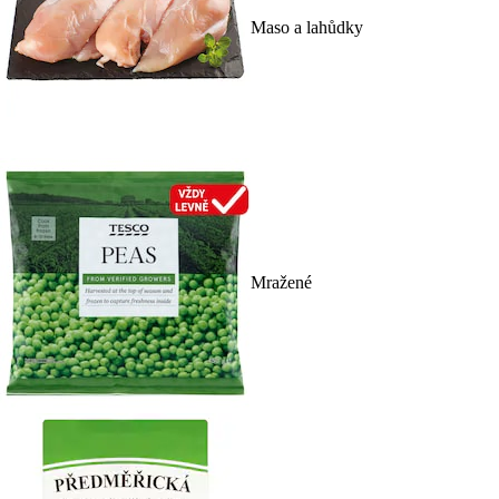
Maso a lahůdky
Mražené