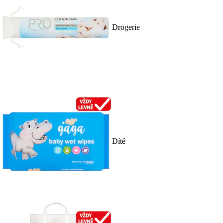
Drogerie
Dítě