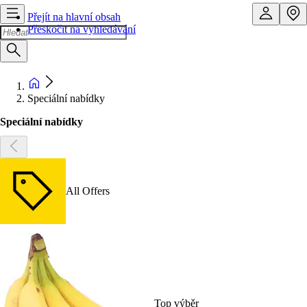
Přejít na hlavní obsah
Přeskočit na vyhledávání
Speciální nabídky
Speciální nabídky
All Offers
Top výběr