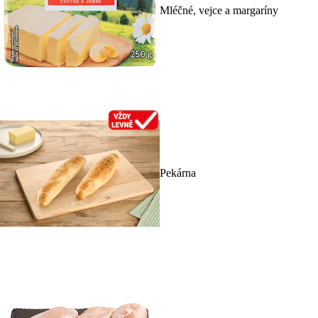
Mléčné, vejce a margaríny
Pekárna