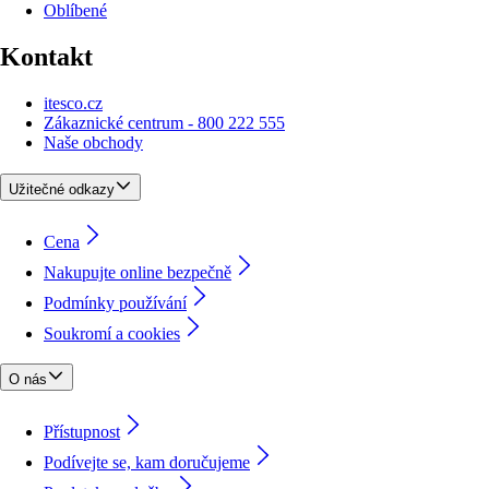
Oblíbené
Kontakt
itesco.cz
Zákaznické centrum - 800 222 555
Naše obchody
Užitečné odkazy
Cena
Nakupujte online bezpečně
Podmínky používání
Soukromí a cookies
O nás
Přístupnost
Podívejte se, kam doručujeme