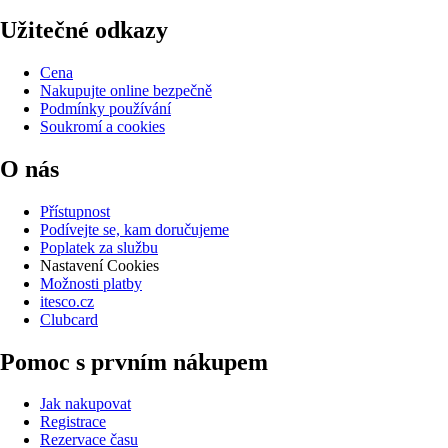
Užitečné odkazy
Cena
Nakupujte online bezpečně
Podmínky používání
Soukromí a cookies
O nás
Přístupnost
Podívejte se, kam doručujeme
Poplatek za službu
Nastavení Cookies
Možnosti platby
itesco.cz
Clubcard
Pomoc s prvním nákupem
Jak nakupovat
Registrace
Rezervace času