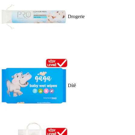
Drogerie
Dítě