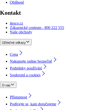
Oblíbené
Kontakt
itesco.cz
Zákaznické centrum - 800 222 555
Naše obchody
Užitečné odkazy
Cena
Nakupujte online bezpečně
Podmínky používání
Soukromí a cookies
O nás
Přístupnost
Podívejte se, kam doručujeme