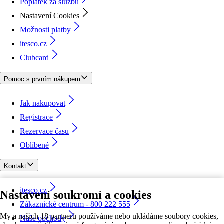
Poplatek za službu
Nastavení Cookies
Možnosti platby
itesco.cz
Clubcard
Pomoc s prvním nákupem
Jak nakupovat
Registrace
Rezervace času
Oblíbené
Kontakt
itesco.cz
Nastavení soukromí a cookies
Zákaznické centrum - 800 222 555
My a našich 18 partnerů používáme nebo ukládáme soubory cookies,
Naše obchody