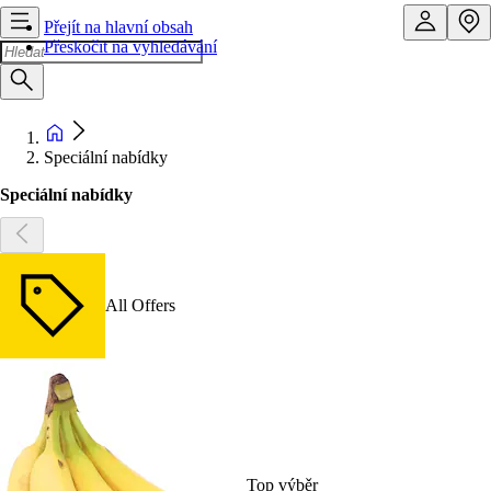
Přejít na hlavní obsah
Přeskočit na vyhledávání
Speciální nabídky
Speciální nabídky
All Offers
Top výběr