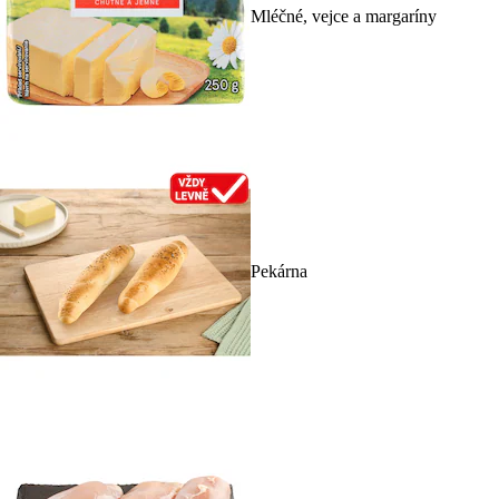
Mléčné, vejce a margaríny
Pekárna