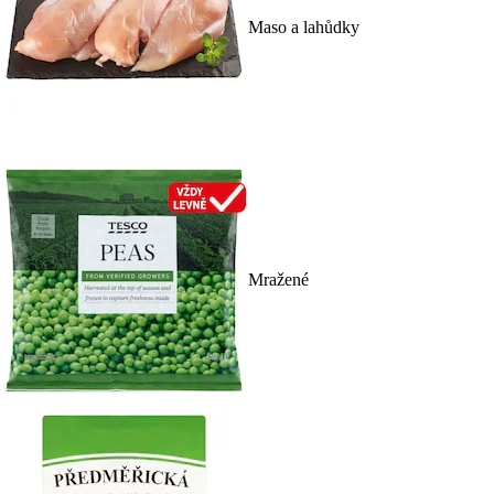
Maso a lahůdky
Mražené