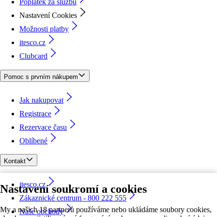
Poplatek za službu
Nastavení Cookies
Možnosti platby
itesco.cz
Clubcard
Pomoc s prvním nákupem
Jak nakupovat
Registrace
Rezervace času
Oblíbené
Kontakt
itesco.cz
Nastavení soukromí a cookies
Zákaznické centrum - 800 222 555
My a našich 18 partnerů používáme nebo ukládáme soubory cookies,
Naše obchody