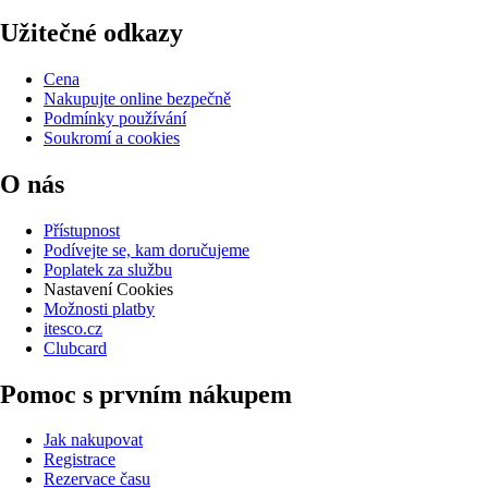
Užitečné odkazy
Cena
Nakupujte online bezpečně
Podmínky používání
Soukromí a cookies
O nás
Přístupnost
Podívejte se, kam doručujeme
Poplatek za službu
Nastavení Cookies
Možnosti platby
itesco.cz
Clubcard
Pomoc s prvním nákupem
Jak nakupovat
Registrace
Rezervace času