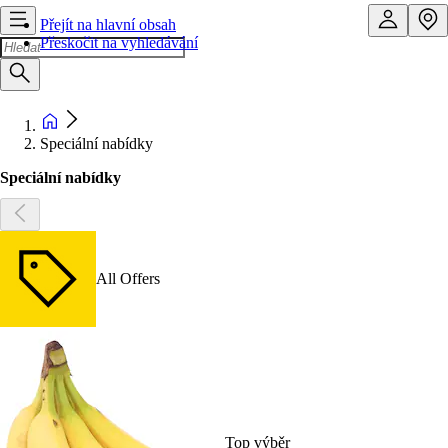
Přejít na hlavní obsah
Přeskočit na vyhledávání
Speciální nabídky
Speciální nabídky
All Offers
Top výběr