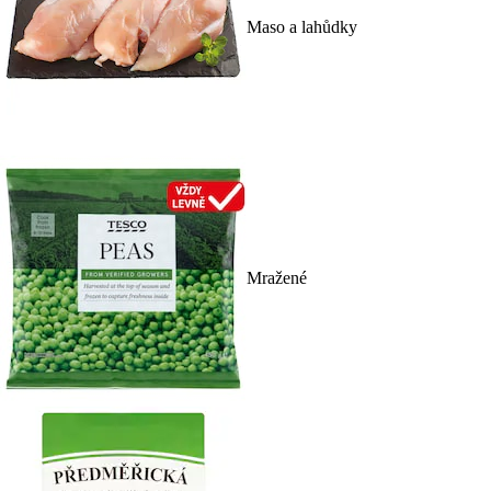
Maso a lahůdky
Mražené