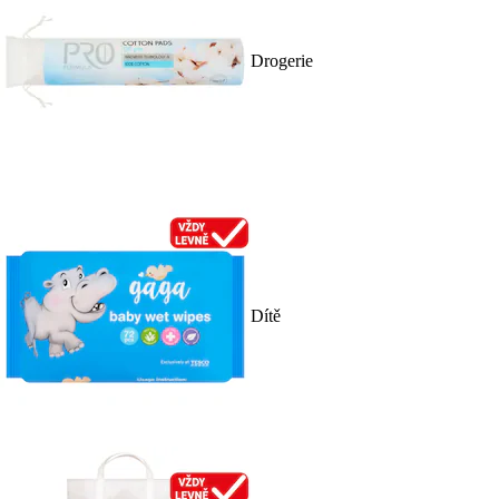
Drogerie
Dítě