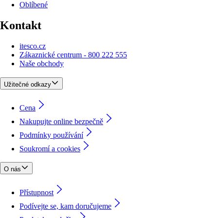
Oblíbené
Kontakt
itesco.cz
Zákaznické centrum - 800 222 555
Naše obchody
Užitečné odkazy
Cena
Nakupujte online bezpečně
Podmínky používání
Soukromí a cookies
O nás
Přístupnost
Podívejte se, kam doručujeme