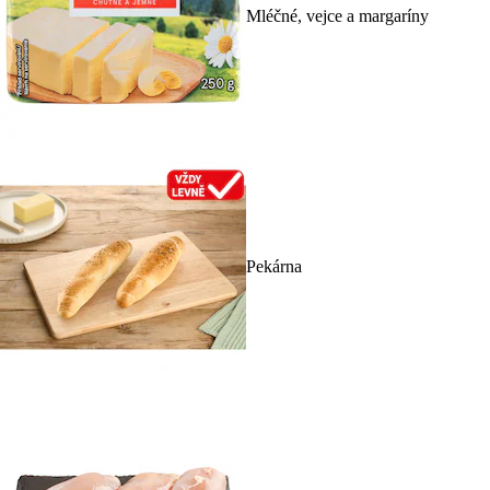
Mléčné, vejce a margaríny
Pekárna