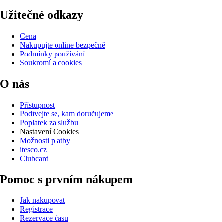
Užitečné odkazy
Cena
Nakupujte online bezpečně
Podmínky používání
Soukromí a cookies
O nás
Přístupnost
Podívejte se, kam doručujeme
Poplatek za službu
Nastavení Cookies
Možnosti platby
itesco.cz
Clubcard
Pomoc s prvním nákupem
Jak nakupovat
Registrace
Rezervace času