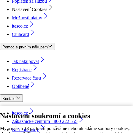
Poplatek za službu
Nastavení Cookies
Možnosti platby
itesco.cz
Clubcard
Pomoc s prvním nákupem
Jak nakupovat
Registrace
Rezervace času
Oblíbené
Kontakt
itesco.cz
Nastavení soukromí a cookies
Zákaznické centrum - 800 222 555
My a našich 18 partnerů používáme nebo ukládáme soubory cookies,
Naše obchody