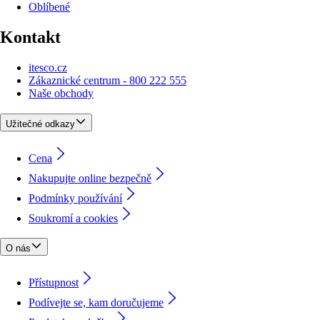
Oblíbené
Kontakt
itesco.cz
Zákaznické centrum - 800 222 555
Naše obchody
Užitečné odkazy
Cena
Nakupujte online bezpečně
Podmínky používání
Soukromí a cookies
O nás
Přístupnost
Podívejte se, kam doručujeme