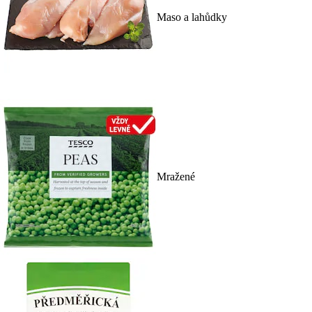
Maso a lahůdky
Mražené