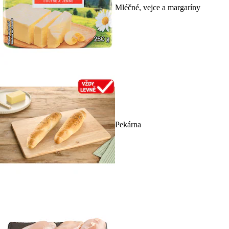
Mléčné, vejce a margaríny
Pekárna