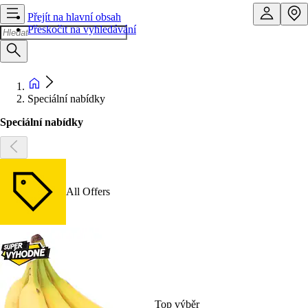
Přejít na hlavní obsah
Přeskočit na vyhledávání
Speciální nabídky
Speciální nabídky
All Offers
Top výběr