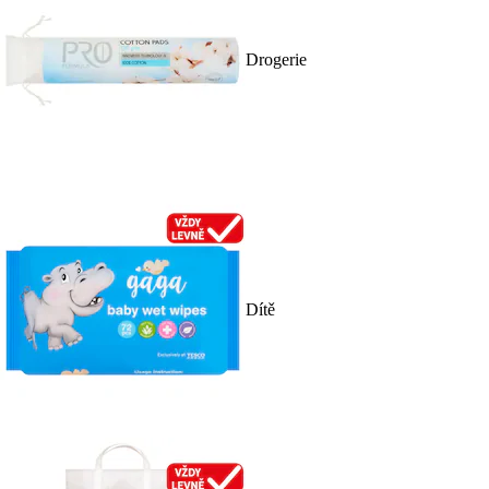
Drogerie
Dítě