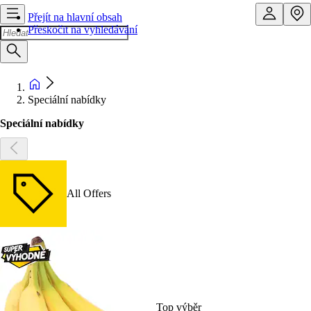
Přejít na hlavní obsah
Přeskočit na vyhledávání
Speciální nabídky
Speciální nabídky
All Offers
Top výběr