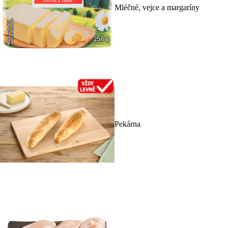
Mléčné, vejce a margaríny
Pekárna