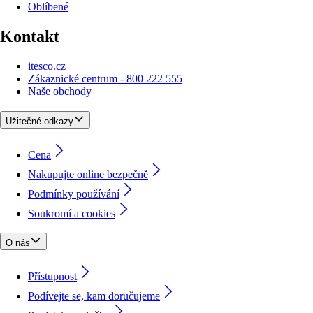
Oblíbené
Kontakt
itesco.cz
Zákaznické centrum - 800 222 555
Naše obchody
Užitečné odkazy
Cena
Nakupujte online bezpečně
Podmínky používání
Soukromí a cookies
O nás
Přístupnost
Podívejte se, kam doručujeme