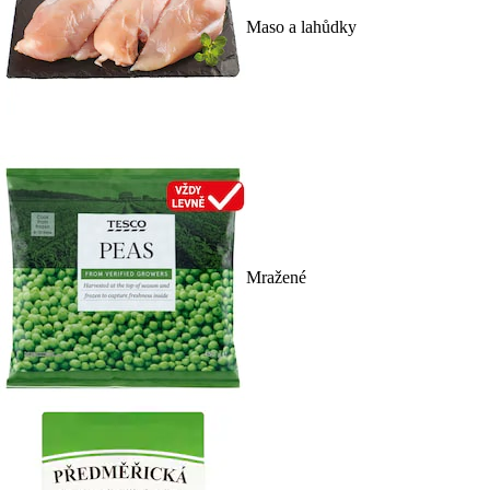
Maso a lahůdky
Mražené