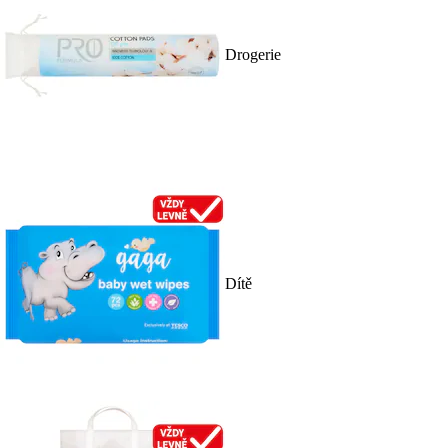
Drogerie
Dítě