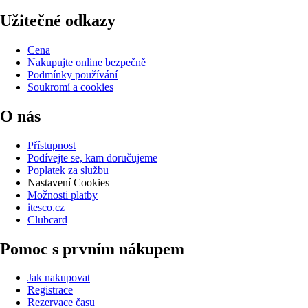
Užitečné odkazy
Cena
Nakupujte online bezpečně
Podmínky používání
Soukromí a cookies
O nás
Přístupnost
Podívejte se, kam doručujeme
Poplatek za službu
Nastavení Cookies
Možnosti platby
itesco.cz
Clubcard
Pomoc s prvním nákupem
Jak nakupovat
Registrace
Rezervace času