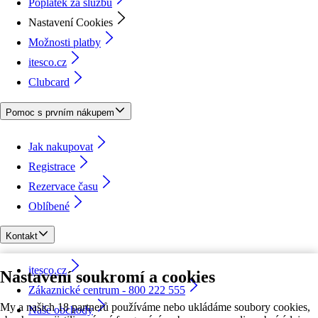
Poplatek za službu
Nastavení Cookies
Možnosti platby
itesco.cz
Clubcard
Pomoc s prvním nákupem
Jak nakupovat
Registrace
Rezervace času
Oblíbené
Kontakt
itesco.cz
Nastavení soukromí a cookies
Zákaznické centrum - 800 222 555
My a našich 18 partnerů používáme nebo ukládáme soubory cookies,
Naše obchody