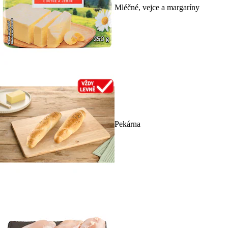
Mléčné, vejce a margaríny
Pekárna