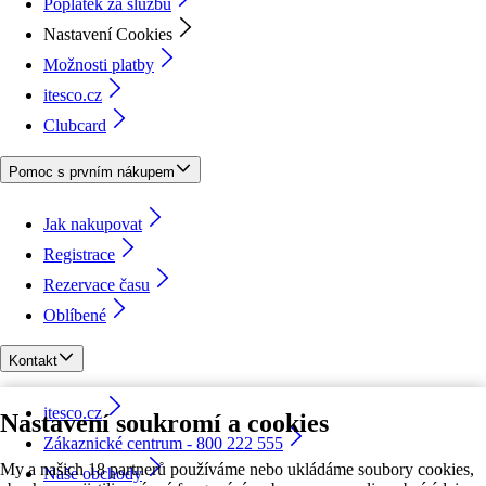
Poplatek za službu
Nastavení Cookies
Možnosti platby
itesco.cz
Clubcard
Pomoc s prvním nákupem
Jak nakupovat
Registrace
Rezervace času
Oblíbené
Kontakt
itesco.cz
Nastavení soukromí a cookies
Zákaznické centrum - 800 222 555
My a našich 18 partnerů používáme nebo ukládáme soubory cookies,
Naše obchody