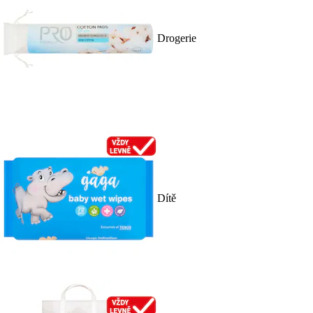
Drogerie
Dítě