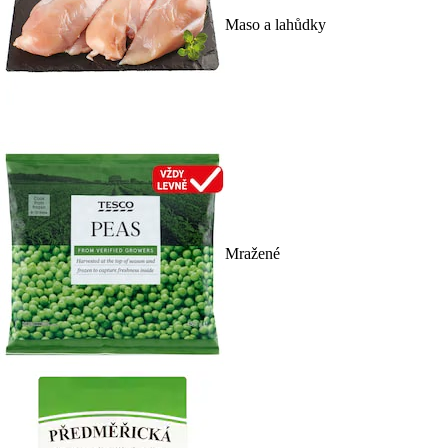
Maso a lahůdky
Mražené