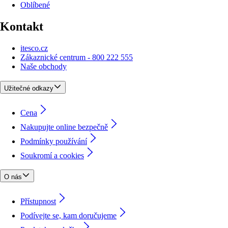
Oblíbené
Kontakt
itesco.cz
Zákaznické centrum - 800 222 555
Naše obchody
Užitečné odkazy
Cena
Nakupujte online bezpečně
Podmínky používání
Soukromí a cookies
O nás
Přístupnost
Podívejte se, kam doručujeme