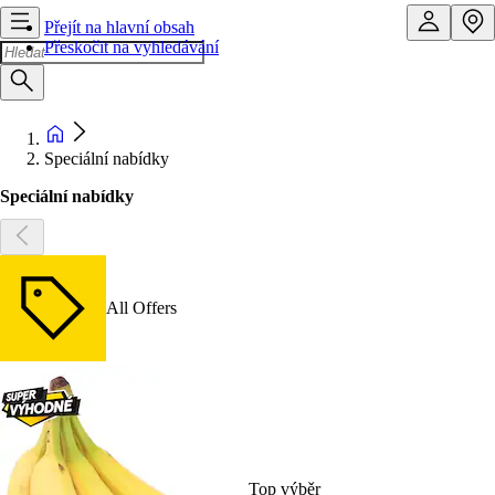
Přejít na hlavní obsah
Přeskočit na vyhledávání
Speciální nabídky
Speciální nabídky
All Offers
Top výběr