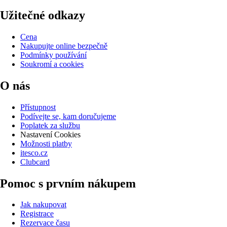
Užitečné odkazy
Cena
Nakupujte online bezpečně
Podmínky používání
Soukromí a cookies
O nás
Přístupnost
Podívejte se, kam doručujeme
Poplatek za službu
Nastavení Cookies
Možnosti platby
itesco.cz
Clubcard
Pomoc s prvním nákupem
Jak nakupovat
Registrace
Rezervace času