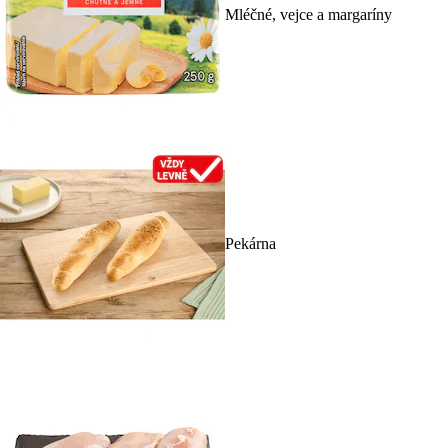
Mléčné, vejce a margaríny
Pekárna