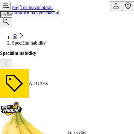
Přejít na hlavní obsah
Přeskočit na vyhledávání
Speciální nabídky
Speciální nabídky
All Offers
Top výběr