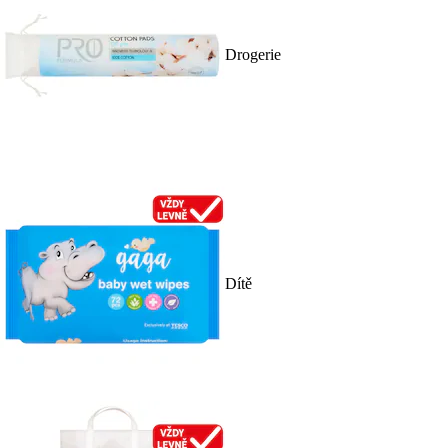
Drogerie
Dítě