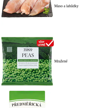
Maso a lahůdky
Mražené