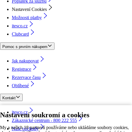
Poplatek za službu
Nastavení Cookies
Možnosti platby
itesco.cz
Clubcard
Pomoc s prvním nákupem
Jak nakupovat
Registrace
Rezervace času
Oblíbené
Kontakt
itesco.cz
Nastavení soukromí a cookies
Zákaznické centrum - 800 222 555
My a našich 18 partnerů používáme nebo ukládáme soubory cookies,
Naše obchody