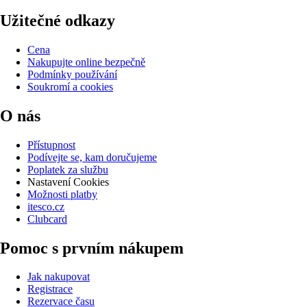
Užitečné odkazy
Cena
Nakupujte online bezpečně
Podmínky používání
Soukromí a cookies
O nás
Přístupnost
Podívejte se, kam doručujeme
Poplatek za službu
Nastavení Cookies
Možnosti platby
itesco.cz
Clubcard
Pomoc s prvním nákupem
Jak nakupovat
Registrace
Rezervace času