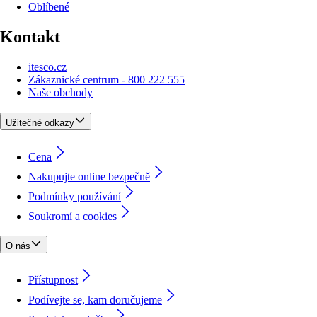
Oblíbené
Kontakt
itesco.cz
Zákaznické centrum - 800 222 555
Naše obchody
Užitečné odkazy
Cena
Nakupujte online bezpečně
Podmínky používání
Soukromí a cookies
O nás
Přístupnost
Podívejte se, kam doručujeme