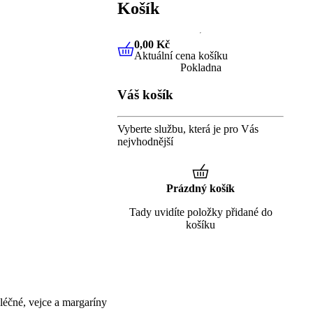
Košík
0,00 Kč
Aktuální cena košíku
0,00 Kč
Aktuální cena košíku
Pokladna
Váš košík
Vyberte službu, která je pro Vás
nejvhodnější
Prázdný košík
Tady uvidíte položky přidané do
košíku
éčné, vejce a margaríny