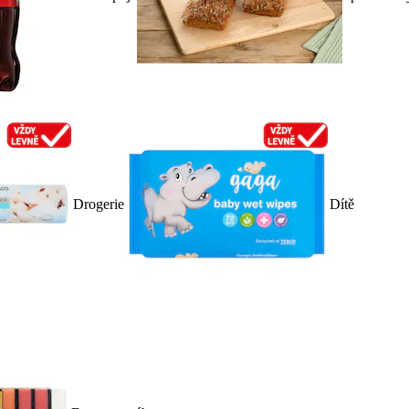
Drogerie
Dítě