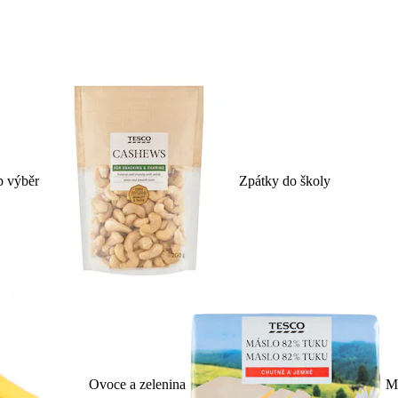
p výběr
Zpátky do školy
Ovoce a zelenina
Ml