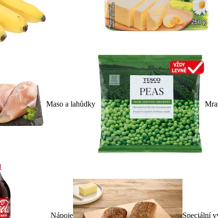
Maso a lahůdky
Mra
Nápoje
Speciální v