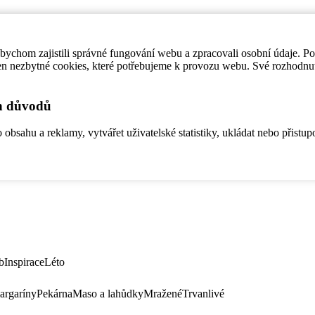
ychom zajistili správné fungování webu a zpracovali osobní údaje. P
en nezbytné cookies, které potřebujeme k provozu webu. Své rozhodnu
ch důvodů
bsahu a reklamy, vytvářet uživatelské statistiky, ukládat nebo přistup
b
Inspirace
Léto
argaríny
Pekárna
Maso a lahůdky
Mražené
Trvanlivé