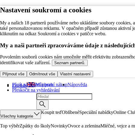
Nastavení soukromí a cookies
My a našich 18 partnerů používáme nebo ukládáme soubory cookies, ab
také personalizovanou reklamu. V opačném případě zůstanou aktivní j
kliknutím na odkaz Soukromí a cookies v patičce webu.
My a naši partneři zpracováváme údaje z následující
Povolením souborů cookies nám umožníte měřit efektivitu zobrazeného o
identifikovat vaše zařízení.
Seznam partnerů.
Přijmout vše
Odmítnout vše
Vlastní nastavení
Přejít na hlavní obsah
Můj první nákup
Nápověda
English
Přeskočit na vyhledávání
Koupit teď
Oblíbené
Speciální nabídky
Online Clu
Všechny kategorie
Top výběr
Zpátky do školy
Novinky
Ovoce a zelenina
Mléčné, vejce a m