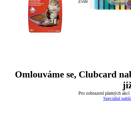
Zvíře
Omlouváme se, Clubcard nabíd
ji
Pro zobrazení platných akcí 
Speciální nabí